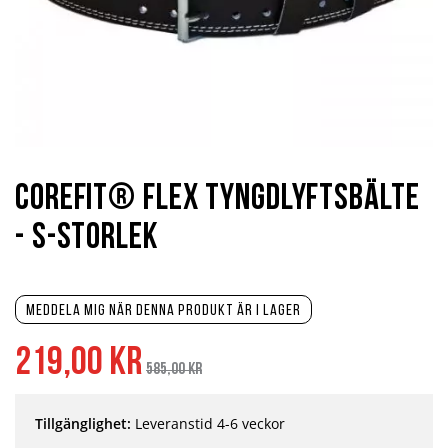
Hoppa
till
början
Corefit® Flex Tyngdlyftsbälte
av
bildgalleriet
- S-storlek
Meddela mig när denna produkt är i lager
Specialpris
Ordinarie
219,00 kr
pris
585,00 kr
Tillgänglighet:
Leveranstid 4-6 veckor