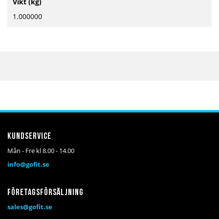
Vikt (kg)
information
1.000000
Kundservice
Mån - Fre kl 8.00 - 14.00
info@gofit.se
Företagsförsäljning
sales@gofit.se