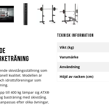
Teknisk information
Mer
Vikt (kg)
information
de
Varumärke
yrketräning
Användning
ende skivstångsställning som
onell kvalitet. Modellen är
Höjd av racken (cm)
och idrottsföreningar som
ning.
pp till 400 kg lämpar sig ATX®
tung basträning med skivstång.
anpassas efter olika övningar,