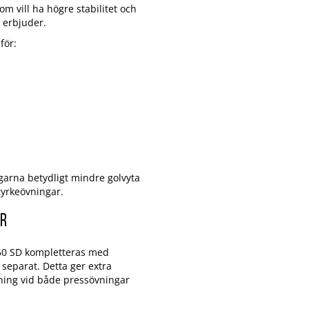
m vill ha högre stabilitet och
 erbjuder.
för:
garna betydligt mindre golvyta
tyrkeövningar.
ör
650 SD kompletteras med
separat. Detta ger extra
äning vid både pressövningar