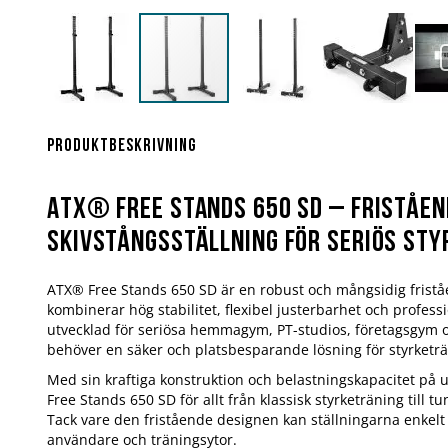
Hoppa
till
början
Produktbeskrivning
av
bildgalleriet
ATX® Free Stands 650 SD – Friståen
skivstångsställning för seriös st
ATX® Free Stands 650 SD är en robust och mångsidig fristå
kombinerar hög stabilitet, flexibel justerbarhet och professi
utvecklad för seriösa hemmagym, PT-studios, företagsgym 
behöver en säker och platsbesparande lösning för styrketrä
Med sin kraftiga konstruktion och belastningskapacitet på u
Free Stands 650 SD för allt från klassisk styrketräning till 
Tack vare den fristående designen kan ställningarna enkelt 
användare och träningsytor.