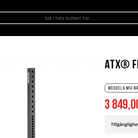
ATX® F
Meddela mig nä
3 849,0
Tillgänglighe