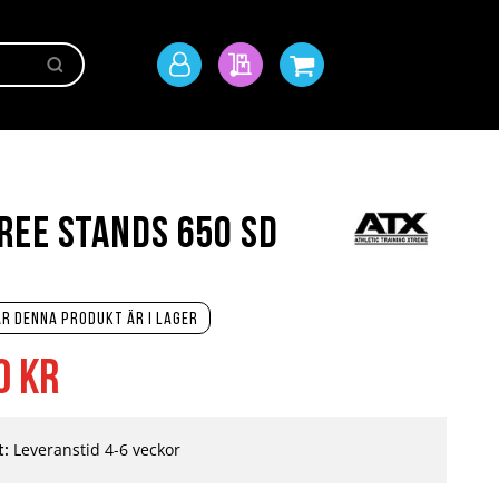
Sök
Mitt
Min offert
Min kundvagn
konto
ree Stands 650 SD
r denna produkt är i lager
0 kr
t:
Leveranstid 4-6 veckor