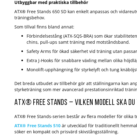
Utbyggbar med praktiska tillbehör
ATX® Free Stands 650 SD kan enkelt anpassas och vidareutv
träningsbehov.
Som tillval finns bland annat:
Förbindelsestång (ATX-SQS-BRA) som ökar stabilitete
chins, pull-ups samt träning med motståndsband.
Safety Arms för ökad säkerhet vid träning utan passar
Extra J-Hooks för snabbare växling mellan olika höjdl
Monolift-upphängning för styrkelyft och tung knäböjs
Det breda utbudet av tillbehör gör att ställningarna kan anp
styrketräning som mer avancerad prestationsinriktad träni
ATX® Free Stands – vilken modell ska du
ATX® Free Stands-serien består av flera modeller för olika t
ATX® Free Stands 510
är utvecklad för traditionellt hem
söker en kompakt och prisvärd skivstångsställning.