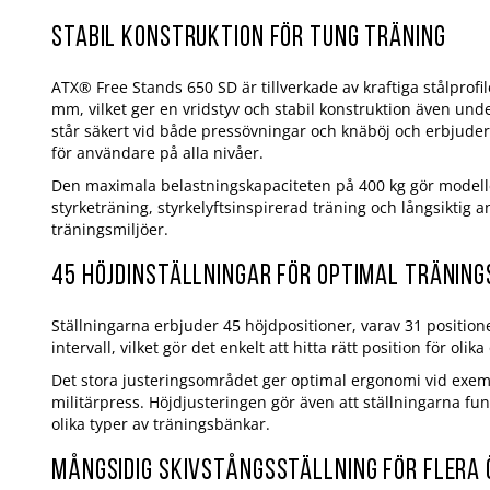
Stabil konstruktion för tung träning
ATX® Free Stands 650 SD är tillverkade av kraftiga stålprofi
mm, vilket ger en vridstyv och stabil konstruktion även und
står säkert vid både pressövningar och knäböj och erbjuder
för användare på alla nivåer.
Den maximala belastningskapaciteten på 400 kg gör modell
styrketräning, styrkelyftsinspirerad träning och långsiktig
träningsmiljöer.
45 höjdinställningar för optimal träning
Ställningarna erbjuder 45 höjdpositioner, varav 31 position
intervall, vilket gör det enkelt att hitta rätt position för ol
Det stora justeringsområdet ger optimal ergonomi vid exem
militärpress. Höjdjusteringen gör även att ställningarna f
olika typer av träningsbänkar.
Mångsidig skivstångsställning för flera