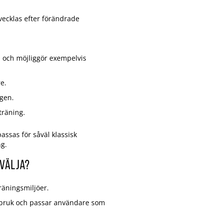
ecklas efter förändrade
n och möjliggör exempelvis
e.
ägen.
träning.
assas för såväl klassisk
ng.
 välja?
räningsmiljöer.
mabruk och passar användare som