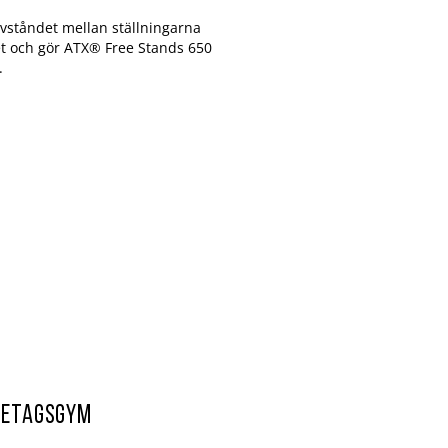
avståndet mellan ställningarna
tet och gör ATX® Free Stands 650
.
retagsgym