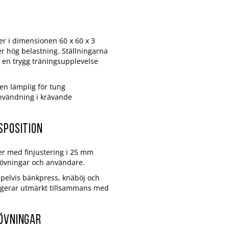
ler i dimensionen 60 x 60 x 3
er hög belastning. Ställningarna
 en trygg träningsupplevelse
en lämplig för tung
 användning i krävande
sposition
er med finjustering i 25 mm
ika övningar och användare.
pelvis bänkpress, knäböj och
ungerar utmärkt tillsammans med
 övningar