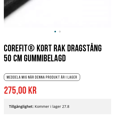
Hoppa
till
början
Corefit® Kort Rak Dragstång
av
bildgalleriet
50 cm Gummibelagd
Meddela mig när denna produkt är i lager
275,00 kr
Tillgänglighet:
Kommer i lager 27.8