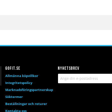
Gofit.se
Nyhetsbrev
Allmänna köpvillkor
Integritetspolicy
Marknadsföringspartnerskap
Söktermer
Beställningar och returer
Kontakta oss