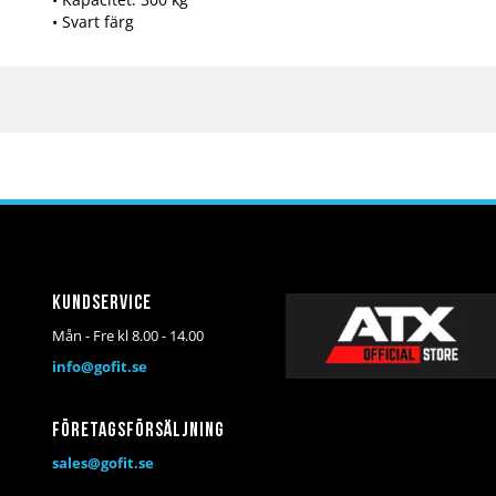
• Svart färg
Kundservice
Mån - Fre kl 8.00 - 14.00
info@gofit.se
Företagsförsäljning
sales@gofit.se