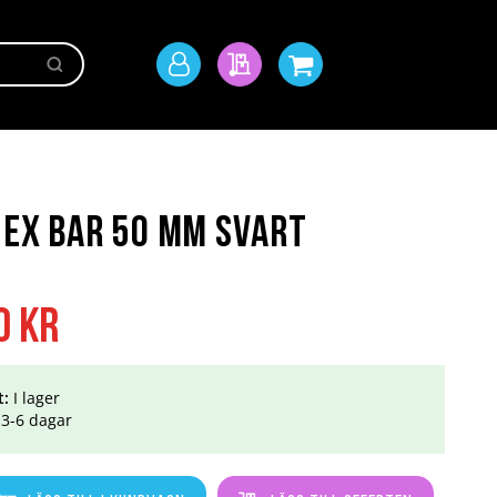
Sök
Mitt
Min offert
Min kundvagn
konto
Hex Bar 50 mm Svart
0 kr
t:
I lager
3-6 dagar