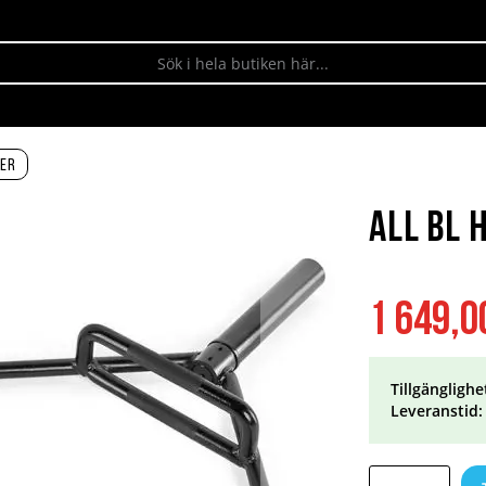
ger
All BL 
1 649,0
Tillgänglighe
Leveranstid: