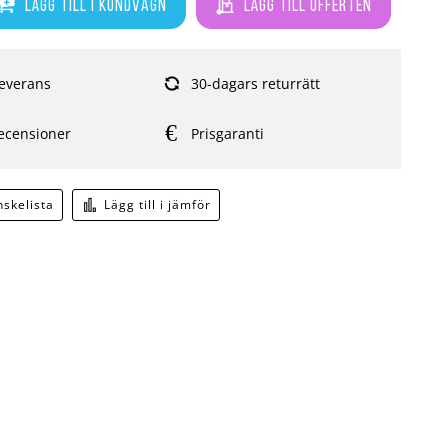
Lägg till i kundvagn
Lägg till offerten
everans
30-dagars returrätt
ecensioner
Prisgaranti
önskelista
Lägg till i jämför