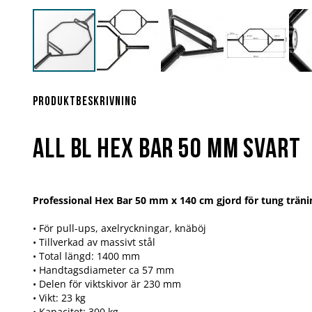
Hoppa
till
början
Produktbeskrivning
av
bildgalleriet
All BL Hex Bar 50 mm Svart
Professional Hex Bar 50 mm x 140 cm gjord för tung träni
• För pull-ups, axelryckningar, knäböj
• Tillverkad av massivt stål
• Total längd: 1400 mm
• Handtagsdiameter ca 57 mm
• Delen för viktskivor är 230 mm
• Vikt: 23 kg
• Kapacitet: 300 kg