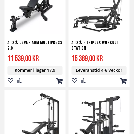
ATX® Lever Arm Multipress
ATX® - Triplex Workout
2.0
Station
11 539,00 kr
15 389,00 kr
Kommer i lager 17.9
Leveranstid 4-6 veckor
Lägg
Lägg
Lägg
Lägg
Lägg
Lägg
till
till
till
till
till
till
i
i
i
i
i
i
önskelista
jämför
kundvagn
önskelista
jämför
kundv