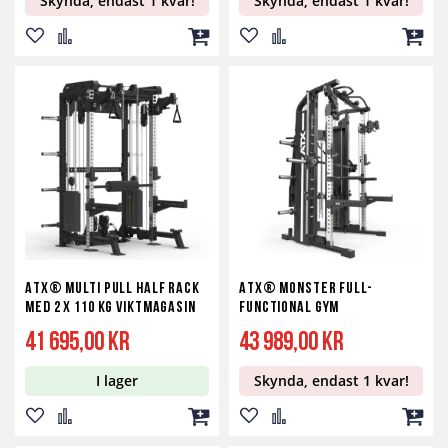
Skynda, endast 1 kvar!
Skynda, endast 1 kvar!
Lägg
Lägg
Lägg
Lägg
Lägg
Lägg
till
till
till
till
till
till
i
i
i
i
i
i
önskelista
jämför
kundvagn
önskelista
jämför
kundv
ATX® Multi Pull Half Rack
ATX® Monster Full-
med 2 x 110 kg viktmagasin
Functional Gym
41 695,00 kr
43 989,00 kr
I lager
Skynda, endast 1 kvar!
Lägg
Lägg
Lägg
Lägg
Lägg
Lägg