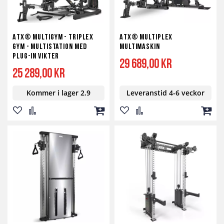
ATX® multigym - TripleX
ATX® Multiplex
Gym - multistation med
Multimaskin
plug-in vikter
29 689,00 kr
25 289,00 kr
Kommer i lager 2.9
Leveranstid 4-6 veckor
Lägg
Lägg
Lägg
Lägg
Lägg
Lägg
till
till
till
till
till
till
i
i
i
i
i
i
önskelista
jämför
kundvagn
önskelista
jämför
kundv