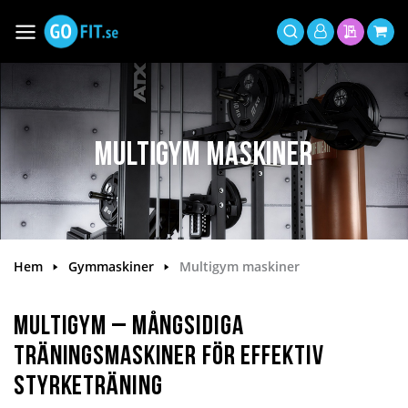
Hoppa
till
Växla
Mitt
innehållet
Sök
Min offer
Min 
Nav
konto
Multigym maskiner
Hem
Gymmaskiner
Multigym maskiner
Multigym – Mångsidiga
träningsmaskiner för effektiv
styrketräning