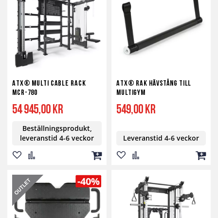
önskelista
jämför
kundvagn
önskelista
jämför
kundv
ATX® Multi Cable Rack
ATX® Rak Hävstång till
MCR-780
Multigym
54 945,00 kr
549,00 kr
Beställningsprodukt,
leveranstid 4-6 veckor
Leveranstid 4-6 veckor
Lägg
Lägg
Lägg
Lägg
Lägg
Lägg
till
till
till
till
till
till
-40%
i
i
i
i
i
i
önskelista
jämför
kundvagn
önskelista
jämför
kundv