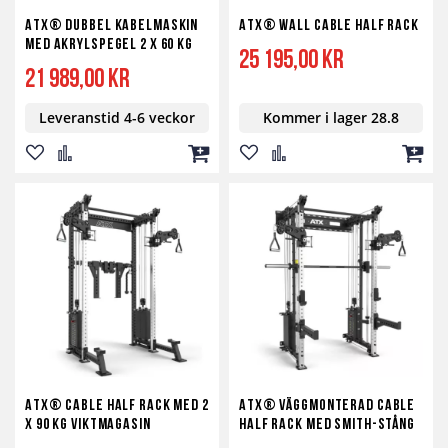
ATX® Dubbel Kabelmaskin
ATX® Wall Cable Half Rack
med Akrylspegel 2 x 60 kg
25 195,00 kr
21 989,00 kr
Leveranstid 4-6 veckor
Kommer i lager 28.8
Lägg
Lägg
Lägg
Lägg
Lägg
Lägg
till
till
till
till
till
till
i
i
i
i
i
i
önskelista
jämför
kundvagn
önskelista
jämför
kundv
ATX® Cable Half Rack med 2
ATX® Väggmonterad Cable
x 90 kg viktmagasin
Half Rack med Smith-stång