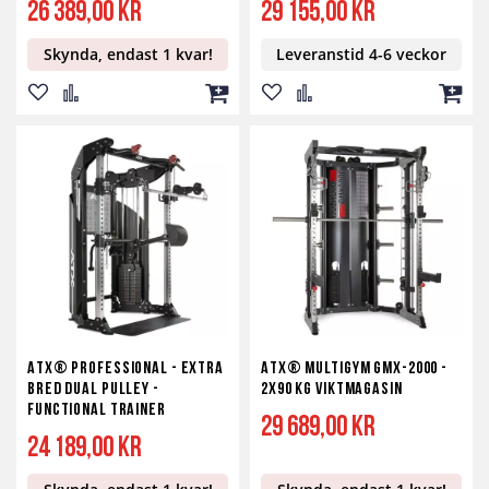
26 389,00 kr
29 155,00 kr
Skynda, endast 1 kvar!
Leveranstid 4-6 veckor
Lägg
Lägg
Lägg
Lägg
Lägg
Lägg
till
till
till
till
till
till
i
i
i
i
i
i
önskelista
jämför
kundvagn
önskelista
jämför
kundv
ATX® Professional - Extra
ATX® Multigym GMX-2000 -
Bred Dual Pulley -
2x90 kg Viktmagasin
Functional Trainer
29 689,00 kr
24 189,00 kr