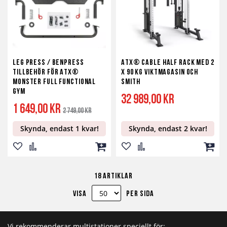
Leg Press / Benpress
ATX® Cable Half Rack med 2
Tillbehör för ATX®
x 90 kg viktmagasin och
Monster Full Functional
smith
Gym
32 989,00 kr
Specialpris
Ordinarie
1 649,00 kr
2 749,00 kr
pris
Skynda, endast 1 kvar!
Skynda, endast 2 kvar!
Lägg
Lägg
Lägg
Lägg
Lägg
Lägg
till
till
till
till
till
till
18
artiklar
i
i
i
i
i
i
Visa
per sida
önskelista
jämför
kundvagn
önskelista
jämför
kundv
Vi rekommenderar multistationer speciellt för: