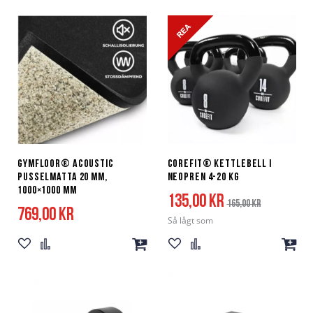
till
till
till
till
i
i
i
i
önskelista
jämför
önskelista
jämför
Gymfloor® Acoustic
Corefit® kettlebell i
pusselmatta 20 mm,
neopren 4-20 kg
1000×1000 mm
135,00 kr
165,00 kr
769,00 kr
Så lågt som
Lägg
Lägg
Lägg
Lägg
Lägg
Lägg
till
till
till
till
till
till
i
i
i
i
i
i