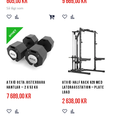
605,00 kr
9 669,00 kr
Så lågt som
Lägg
Lägg
Lägg
Lägg
Lägg
till
till
till
till
till
i
i
i
i
i
önskelista
jämför
kundvagn
önskelista
jämför
ATX® Octa justerbara
ATX® Half Rack 620 med
hantlar – 2 x 53 kg
latdragsstation – plate
load
7 689,00 kr
2 638,00 kr
Lägg
Lägg
Lägg
Lägg