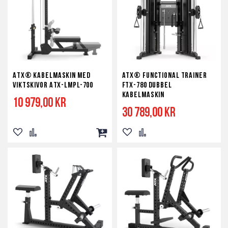
ATX® kabelmaskin med
ATX® Functional Trainer
viktskivor ATX-LMPL-700
FTX-780 dubbel
kabelmaskin
10 979,00 kr
30 789,00 kr
Lägg
Lägg
Lägg
Lägg
Lägg
till
till
till
till
till
i
i
i
i
i
önskelista
jämför
kundvagn
önskelista
jämför