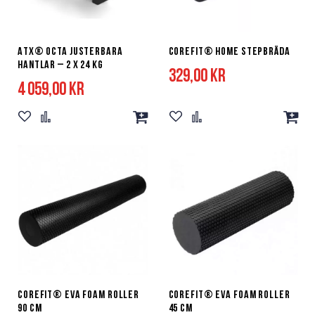
ATX® Octa justerbara
Corefit® Home Stepbräda
hantlar – 2 x 24 kg
329,00 kr
4 059,00 kr
Lägg
Lägg
Lägg
Lägg
Lägg
Lägg
till
till
till
till
till
till
i
i
i
i
i
i
önskelista
jämför
kundvagn
önskelista
jämför
kundv
Corefit® EVA Foam Roller
Corefit® EVA Foam Roller
90 cm
45 cm