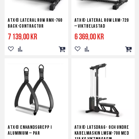
ATX® Lateral Row RMX-760
ATX® Lateral Row LRM-720
Back-Contractor
– viktbelastad
7 139,00 kr
6 369,00 kr
Lägg
Lägg
Lägg
Lägg
Lägg
Lägg
till
till
till
till
till
till
i
i
i
i
i
i
önskelista
jämför
kundvagn
önskelista
jämför
kundv
ATX® Enhandsgrepp i
ATX® latsdrag- och undre
aluminium – par
kabelmaskin LMSW-700 med