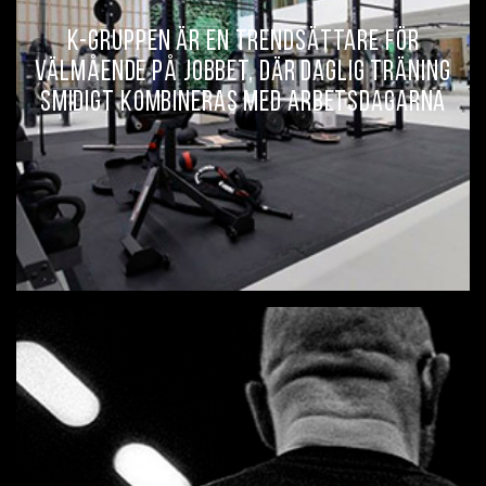
K-GRUPPEN ÄR EN TRENDSÄTTARE FÖR
VÄLMÅENDE PÅ JOBBET, DÄR DAGLIG TRÄNING
SMIDIGT KOMBINERAS MED ARBETSDAGARNA