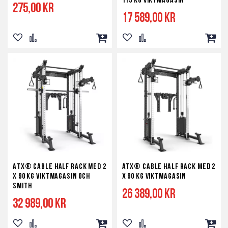
115 kg viktmagasin
275,00 kr
17 589,00 kr
Lägg
Lägg
Lägg
Lägg
Lägg
Lägg
till
till
till
till
till
till
i
i
i
i
i
i
önskelista
jämför
kundvagn
önskelista
jämför
kundv
ATX® Cable Half Rack med 2
ATX® Cable Half Rack med 2
x 90 kg viktmagasin och
x 90 kg viktmagasin
smith
26 389,00 kr
32 989,00 kr