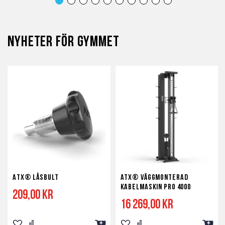
i
i
i
i
i
i
önskelista
jämför
kundvagn
önskelista
jämför
kundva
Nyheter för gymmet
ATX® Låsbult
ATX® väggmonterad
kabelmaskin PRO 4000
209,00 kr
16 269,00 kr