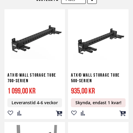
fallande
sortering
ATX® Wall Storage Tube
ATX® Wall Storage Tube
700-serien
500-serien
1 099,00 kr
935,00 kr
Leveranstid 4-6 veckor
Skynda, endast 1 kvar!
Lägg
Lägg
Lägg
Lägg
Lägg
Lägg
till
till
till
till
till
till