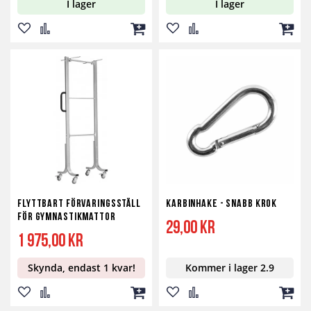
I lager
I lager
Lägg
Lägg
Lägg
Lägg
Lägg
Lägg
till
till
till
till
till
till
i
i
i
i
i
i
önskelista
jämför
kundvagn
önskelista
jämför
kundv
Flyttbart förvaringsställ
Karbinhake - Snabb Krok
för Gymnastikmattor
29,00 kr
1 975,00 kr
Skynda, endast 1 kvar!
Kommer i lager 2.9
Lägg
Lägg
Lägg
Lägg
Lägg
Lägg