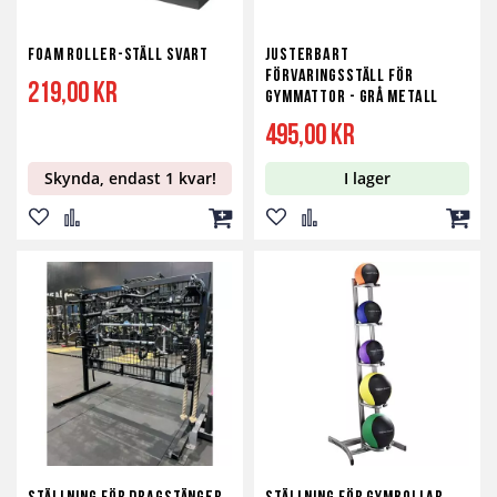
Foam Roller-ställ Svart
Justerbart
Förvaringsställ för
219,00 kr
Gymmattor - Grå metall
495,00 kr
Skynda, endast 1 kvar!
I lager
Lägg
Lägg
Lägg
Lägg
Lägg
Lägg
till
till
till
till
till
till
i
i
i
i
i
i
önskelista
jämför
kundvagn
önskelista
jämför
kundv