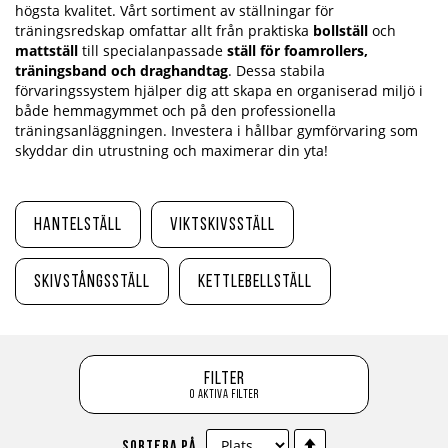
högsta kvalitet. Vårt sortiment av ställningar för
träningsredskap omfattar allt från praktiska
bollställ
och
mattställ
till specialanpassade
ställ för foamrollers,
träningsband och draghandtag
. Dessa stabila
förvaringssystem hjälper dig att skapa en organiserad miljö i
både hemmagymmet och på den professionella
träningsanläggningen. Investera i hållbar gymförvaring som
skyddar din utrustning och maximerar din yta!
Hantelställ
Viktskivsställ
Skivstångsställ
Kettlebellställ
Filter
0 aktiva filter
Sätt
Sortera på