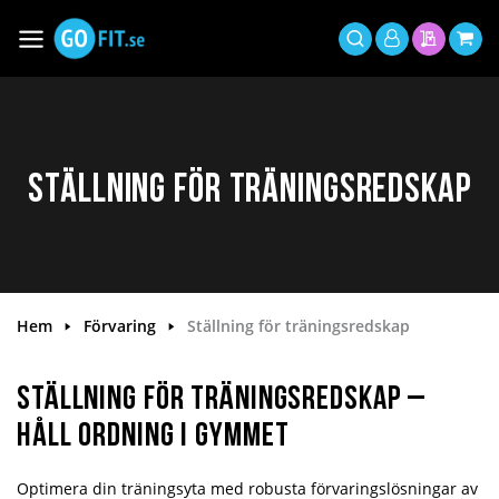
Hoppa
till
Växla
Mitt
innehållet
Sök
Min offer
Min 
Nav
konto
Ställning för träningsredskap
Hem
Förvaring
Ställning för träningsredskap
Ställning för träningsredskap –
Håll ordning i gymmet
Optimera din träningsyta med robusta förvaringslösningar av