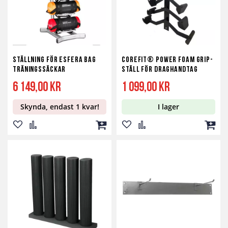
Ställning för Esfera Bag
Corefit® Power Foam Grip-
träningssäckar
ställ för Draghandtag
6 149,00 kr
1 099,00 kr
Skynda, endast 1 kvar!
I lager
Lägg
Lägg
Lägg
Lägg
Lägg
Lägg
till
till
till
till
till
till
i
i
i
i
i
i
önskelista
jämför
kundvagn
önskelista
jämför
kundv