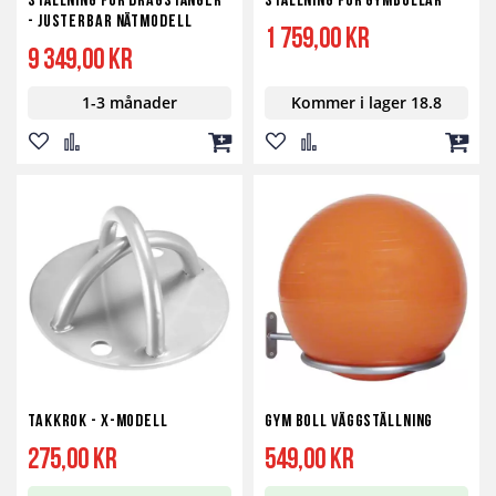
Ställning för Dragstänger
Ställning för Gymbollar
- Justerbar Nätmodell
1 759,00 kr
9 349,00 kr
1-3 månader
Kommer i lager 18.8
Lägg
Lägg
Lägg
Lägg
Lägg
Lägg
till
till
till
till
till
till
i
i
i
i
i
i
önskelista
jämför
kundvagn
önskelista
jämför
kundv
Takkrok - X-modell
Gym Boll Väggställning
275,00 kr
549,00 kr