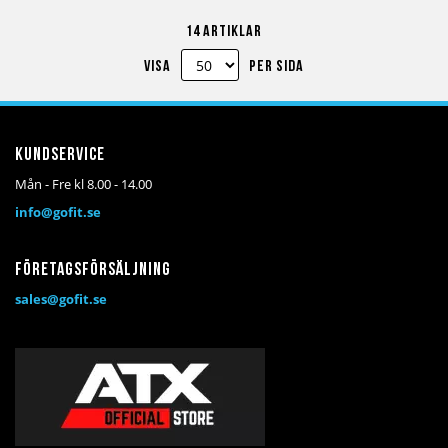
till
till
till
till
till
till
14
artiklar
i
i
i
i
i
i
Visa
per sida
önskelista
jämför
kundvagn
önskelista
jämför
kundv
Kundservice
Mån - Fre kl 8.00 - 14.00
info@gofit.se
Företagsförsäljning
sales@gofit.se