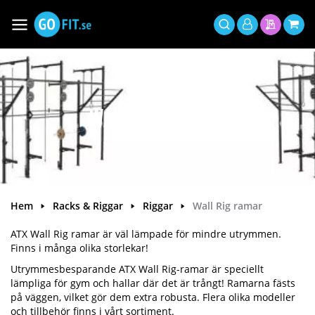
Hoppa
till
Växla
Mitt
innehållet
Sök
Min offer
Min 
Nav
konto
Wall Rig ramar
Hem
Racks & Riggar
Riggar
Wall Rig ramar
ATX Wall Rig ramar är väl lämpade för mindre utrymmen.
Finns i många olika storlekar!
Utrymmesbesparande ATX Wall Rig-ramar är speciellt
lämpliga för gym och hallar där det är trångt! Ramarna fästs
på väggen, vilket gör dem extra robusta. Flera olika modeller
och tillbehör finns i vårt sortiment.