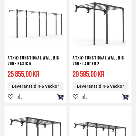
i
i
i
i
i
i
önskelista
jämför
kundvagn
önskelista
jämför
kundv
ATX® Functional WALL RIG
ATX® Functional WALL RIG
700 - BASIC 5
700 - Ladder 2
25 855,00 kr
29 595,00 kr
Leveranstid 4-6 veckor
Leveranstid 4-6 veckor
Lägg
Lägg
Lägg
Lägg
Lägg
Lägg
till
till
till
till
till
till
i
i
i
i
i
i
önskelista
jämför
kundvagn
önskelista
jämför
kundv