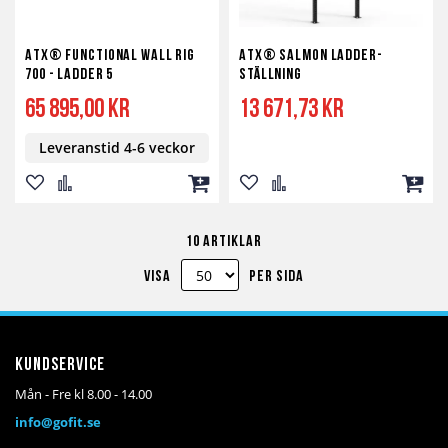
ATX® Functional WALL RIG
ATX® Salmon Ladder-
700 - Ladder 5
Ställning
65 895,00 kr
13 671,73 kr
Leveranstid 4-6 veckor
Lägg
Lägg
Lägg
Lägg
Lägg
Lägg
till
till
till
till
till
till
10
artiklar
i
i
i
i
i
i
Visa
per sida
önskelista
jämför
kundvagn
önskelista
jämför
kundv
Kundservice
Mån - Fre kl 8.00 - 14.00
info@gofit.se