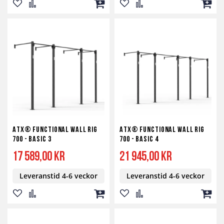
Lägg
Lägg
Lägg
Lägg
Lägg
Lägg
till
till
till
till
till
till
i
i
i
i
i
i
önskelista
jämför
kundvagn
önskelista
jämför
kundv
ATX® Functional WALL RIG
ATX® Functional WALL RIG
700 - BASIC 3
700 - BASIC 4
17 589,00 kr
21 945,00 kr
Leveranstid 4-6 veckor
Leveranstid 4-6 veckor
Lägg
Lägg
Lägg
Lägg
Lägg
Lägg
till
till
till
till
till
till