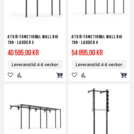
ATX® Functional WALL RIG
ATX® Functional WALL RIG
700 - Ladder 3
700 - Ladder 4
40 595,00 kr
54 895,00 kr
Leveranstid 4-6 veckor
Leveranstid 4-6 veckor
Lägg
Lägg
Lägg
Lägg
Lägg
Lägg
till
till
till
till
till
till
i
i
i
i
i
i
önskelista
jämför
kundvagn
önskelista
jämför
kundv