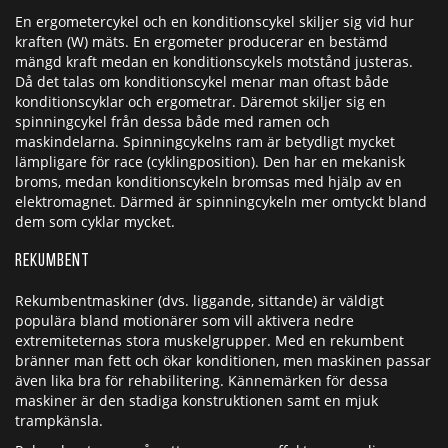
En ergometercykel och en konditionscykel skiljer sig vid hur
kraften (W) mäts. En ergometer producerar en bestämd
mängd kraft medan en konditionscykels motstånd justeras.
Då det talas om konditionscykel menar man oftast både
konditionscyklar och ergometrar. Däremot skiljer sig en
spinningcykel från dessa både med ramen och
maskindelarna. Spinningcykelns ram är betydligt mycket
lämpligare för race (cyklingposition). Den har en mekanisk
broms, medan konditionscykeln bromsas med hjälp av en
elektromagnet. Därmed är spinningcykeln mer omtyckt bland
dem som cyklar mycket.
Rekumbent
Rekumbentmaskiner (dvs. liggande, sittande) är väldigt
populära bland motionärer som vill aktivera nedre
extremiteternas stora muskelgrupper. Med en rekumbent
bränner man fett och ökar konditionen, men maskinen passar
även lika bra för rehabilitering. Kännemärken för dessa
maskiner är den stadiga konstruktionen samt en mjuk
trampkänsla.