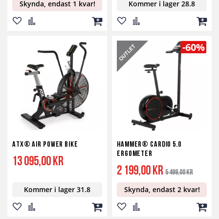
Skynda, endast 1 kvar!
Kommer i lager 28.8
Lägg
Lägg
Lägg
Lägg
Lägg
Lägg
till
till
till
till
till
till
-60%
i
i
i
i
i
i
önskelista
jämför
kundvagn
önskelista
jämför
kundv
ATX® Air Power Bike
Hammer® Cardio 5.0
Ergometer
13 095,00 kr
Specialpris
Ordinarie
2 199,00 kr
5 499,00 kr
pris
Kommer i lager 31.8
Skynda, endast 2 kvar!
Lägg
Lägg
Lägg
Lägg
Lägg
Lägg