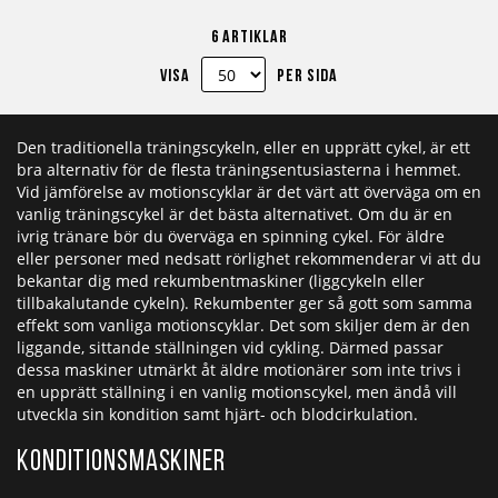
till
till
till
till
till
till
6
artiklar
i
i
i
i
i
i
Visa
per sida
önskelista
jämför
kundvagn
önskelista
jämför
kundv
Den traditionella träningscykeln, eller en upprätt cykel, är ett
bra alternativ för de flesta träningsentusiasterna i hemmet.
Vid jämförelse av motionscyklar är det värt att överväga om en
vanlig träningscykel är det bästa alternativet. Om du är en
ivrig tränare bör du överväga en spinning cykel. För äldre
eller personer med nedsatt rörlighet rekommenderar vi att du
bekantar dig med rekumbentmaskiner (liggcykeln eller
tillbakalutande cykeln). Rekumbenter ger så gott som samma
effekt som vanliga motionscyklar. Det som skiljer dem är den
liggande, sittande ställningen vid cykling. Därmed passar
dessa maskiner utmärkt åt äldre motionärer som inte trivs i
en upprätt ställning i en vanlig motionscykel, men ändå vill
utveckla sin kondition samt hjärt- och blodcirkulation.
Konditionsmaskiner