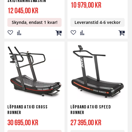
Skidträningsmaskin
10 979,00 kr
12 045,00 kr
Skynda, endast 1 kvar!
Leveranstid 4-6 veckor
Lägg
Lägg
Lägg
Lägg
Lägg
Lägg
till
till
till
till
till
till
i
i
i
i
i
i
önskelista
jämför
kundvagn
önskelista
jämför
kundv
Löpband ATX® Cross
Löpband ATX® Speed
Runner
Runner
30 695,00 kr
27 395,00 kr