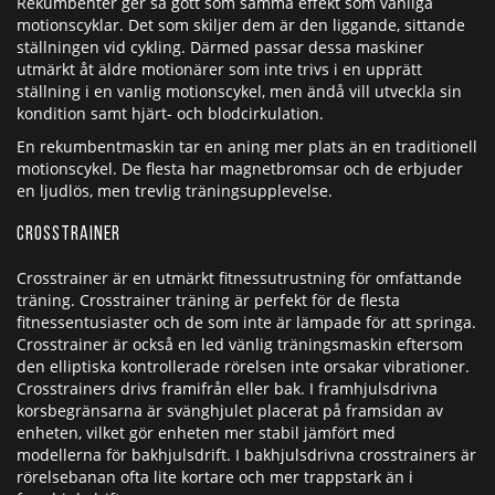
Rekumbenter ger så gott som samma effekt som vanliga
motionscyklar. Det som skiljer dem är den liggande, sittande
ställningen vid cykling. Därmed passar dessa maskiner
utmärkt åt äldre motionärer som inte trivs i en upprätt
ställning i en vanlig motionscykel, men ändå vill utveckla sin
kondition samt hjärt- och blodcirkulation.
En rekumbentmaskin tar en aning mer plats än en traditionell
motionscykel. De flesta har magnetbromsar och de erbjuder
en ljudlös, men trevlig träningsupplevelse.
Crosstrainer
Crosstrainer är en utmärkt fitnessutrustning för omfattande
träning. Crosstrainer träning är perfekt för de flesta
fitnessentusiaster och de som inte är lämpade för att springa.
Crosstrainer är också en led vänlig träningsmaskin eftersom
den elliptiska kontrollerade rörelsen inte orsakar vibrationer.
Crosstrainers drivs framifrån eller bak. I framhjulsdrivna
korsbegränsarna är svänghjulet placerat på framsidan av
enheten, vilket gör enheten mer stabil jämfört med
modellerna för bakhjulsdrift. I bakhjulsdrivna crosstrainers är
rörelsebanan ofta lite kortare och mer trappstark än i