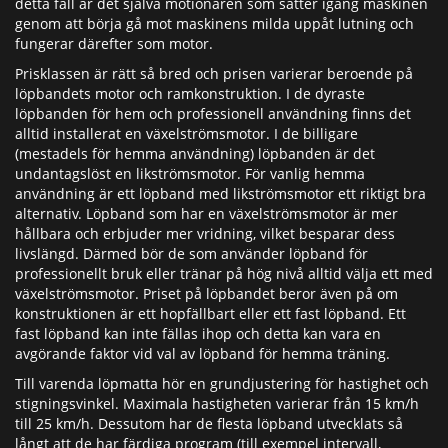
detta fall är det själva motionären som sätter igång maskinen
genom att börja gå mot maskinens milda uppåt lutning och
fungerar därefter som motor.
Prisklassen är rätt så bred och prisen varierar beroende på
löpbandets motor och ramkonstruktion. I de dyraste
löpbanden för hem och professionell användning finns det
alltid installerat en växelströmsmotor. I de billigare
(mestadels för hemma användning) löpbanden är det
undantagslöst en likströmsmotor. För vanlig hemma
användning är ett löpband med likströmsmotor ett riktigt bra
alternativ. Löpband som har en växelströmsmotor är mer
hållbara och erbjuder mer vridning, vilket besparar dess
livslängd. Därmed bör de som använder löpband för
professionellt bruk eller tränar på hög nivå alltid välja ett med
växelströmsmotor. Priset på löpbandet beror även på om
konstruktionen är ett hopfällbart eller ett fast löpband. Ett
fast löpband kan inte fällas ihop och detta kan vara en
avgörande faktor vid val av löpband för hemma träning.
Till varenda löpmatta hör en grundjustering för hastighet och
stigningsvinkel. Maximala hastigheten varierar från 15 km/h
till 25 km/h. Dessutom har de flesta löpband utvecklats så
långt att de har färdiga program (till exempel intervall,