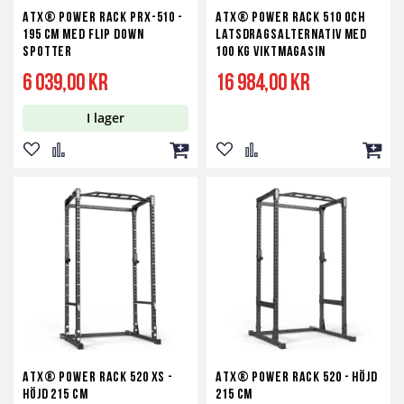
ATX® Power Rack PRX-510 -
ATX® Power Rack 510 och
195 cm med Flip Down
latsdragsalternativ med
Spotter
100 kg Viktmagasin
6 039,00 kr
16 984,00 kr
I lager
Lägg
Lägg
Lägg
Lägg
Lägg
Lägg
till
till
till
till
till
till
i
i
i
i
i
i
önskelista
jämför
kundvagn
önskelista
jämför
kundv
ATX® Power Rack 520 XS -
ATX® Power Rack 520 - höjd
höjd 215 cm
215 cm