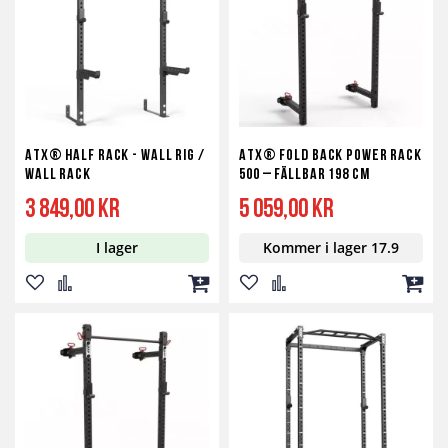
önskelista
jämför
önskelista
jämför
ATX® Half Rack - Wall Rig /
ATX® Fold Back Power Rack
Wall Rack
500 – Fällbar 198 cm
3 849,00 kr
5 059,00 kr
I lager
Kommer i lager 17.9
Lägg
Lägg
Lägg
Lägg
Lägg
Lägg
till
till
till
till
till
till
i
i
i
i
i
i
önskelista
jämför
kundvagn
önskelista
jämför
kundv