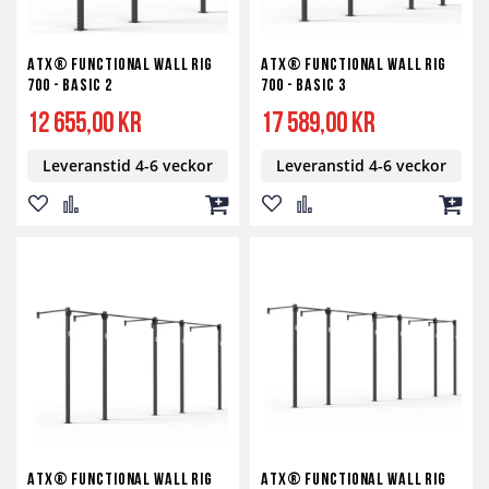
ATX® Functional WALL RIG
ATX® Functional WALL RIG
700 - BASIC 2
700 - BASIC 3
12 655,00 kr
17 589,00 kr
Leveranstid 4-6 veckor
Leveranstid 4-6 veckor
Lägg
Lägg
Lägg
Lägg
Lägg
Lägg
till
till
till
till
till
till
i
i
i
i
i
i
önskelista
jämför
kundvagn
önskelista
jämför
kundv
ATX® Functional WALL RIG
ATX® Functional WALL RIG