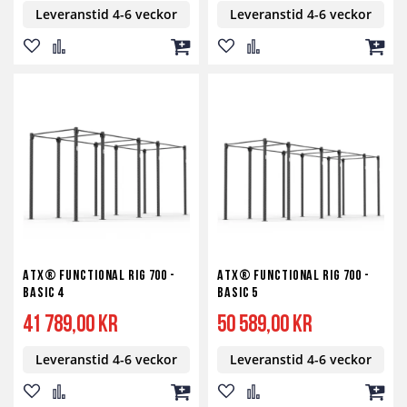
Leveranstid 4-6 veckor
Leveranstid 4-6 veckor
Lägg
Lägg
Lägg
Lägg
Lägg
Lägg
till
till
till
till
till
till
i
i
i
i
i
i
önskelista
jämför
kundvagn
önskelista
jämför
kundv
ATX® Functional RIG 700 -
ATX® Functional RIG 700 -
BASIC 4
BASIC 5
41 789,00 kr
50 589,00 kr
Leveranstid 4-6 veckor
Leveranstid 4-6 veckor
Lägg
Lägg
Lägg
Lägg
Lägg
Lägg