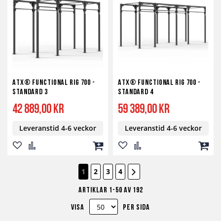
önskelista
jämför
kundvagn
önskelista
jämför
kundv
ATX® Functional RIG 700 -
ATX® Functional RIG 700 -
STANDARD 3
STANDARD 4
42 889,00 kr
59 389,00 kr
Leveranstid 4-6 veckor
Leveranstid 4-6 veckor
Lägg
Lägg
Lägg
Lägg
Lägg
Lägg
till
till
till
till
till
till
Sida
Sida
Följande
You're currently reading page
Sida
Sida
Sida
1
2
3
4
i
i
i
i
i
i
Artiklar
1
-
50
av
192
önskelista
jämför
kundvagn
önskelista
jämför
kundv
Visa
per sida