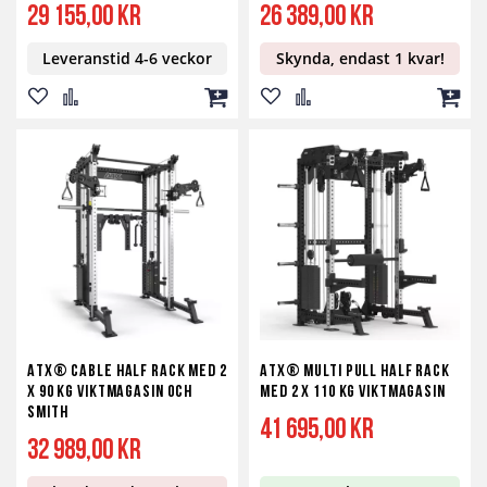
29 155,00 kr
26 389,00 kr
Leveranstid 4-6 veckor
Skynda, endast 1 kvar!
Lägg
Lägg
Lägg
Lägg
Lägg
Lägg
till
till
till
till
till
till
i
i
i
i
i
i
önskelista
jämför
kundvagn
önskelista
jämför
kundv
ATX® Cable Half Rack med 2
ATX® Multi Pull Half Rack
x 90 kg viktmagasin och
med 2 x 110 kg viktmagasin
smith
41 695,00 kr
32 989,00 kr