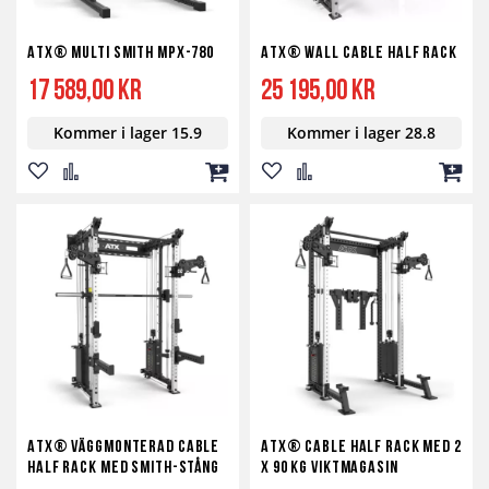
ATX® Multi Smith MPX-780
ATX® Wall Cable Half Rack
17 589,00 kr
25 195,00 kr
Kommer i lager 15.9
Kommer i lager 28.8
Lägg
Lägg
Lägg
Lägg
Lägg
Lägg
till
till
till
till
till
till
i
i
i
i
i
i
önskelista
jämför
kundvagn
önskelista
jämför
kundv
ATX® Väggmonterad Cable
ATX® Cable Half Rack med 2
Half Rack med Smith-stång
x 90 kg viktmagasin