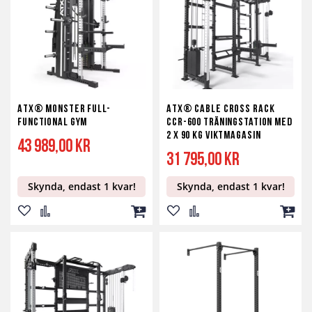
önskelista
jämför
kundvagn
önskelista
jämför
kundv
ATX® Monster Full-
ATX® Cable Cross Rack
Functional Gym
CCR-600 träningstation med
2 x 90 kg viktmagasin
43 989,00 kr
31 795,00 kr
Skynda, endast 1 kvar!
Skynda, endast 1 kvar!
Lägg
Lägg
Lägg
Lägg
Lägg
Lägg
till
till
till
till
till
till
i
i
i
i
i
i
önskelista
jämför
kundvagn
önskelista
jämför
kundv