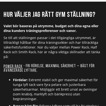
Hur väljer jag rätt Gym ställning?
Valet bör baseras på utrymme, budget och dina egna eller
dina kunders träningspreferenser och vanor.
Se till att ställningen passar i det tillgängliga utrymmet, är
tillräckligt hållbar för dina träningsvikter och har tillräckliga
säkerhetsfunktioner. När du väljer mellan Power Rack, Half
Rack och Smith Rack, här är några viktiga skillnader att tänka
på:
- Fri rörelse, maximal säkerhet – bäst för
Power Rack
avancerade lyftare.
Fördelar:
Extremt stabil och ger maximal säkerhet för
tunga lyft tack vare fyra pelare och justerbara
säkerhetsarmar. Möjliggör ett brett urval av övningar
(som knäböj, marklyft och bänkpress) utan
begränsningar.
Passar bäst för:
Erfarna lyftare som vill ha fri rörelse i