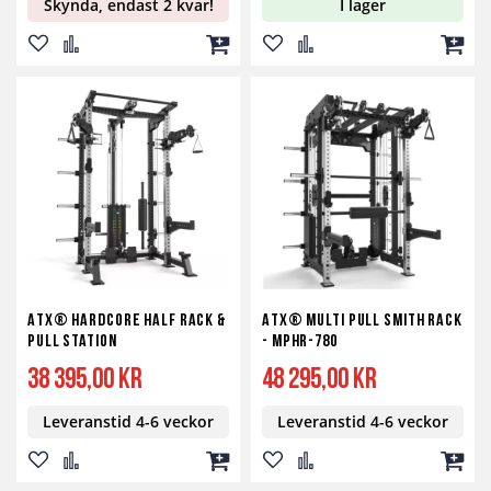
Skynda, endast 2 kvar!
I lager
Lägg
Lägg
Lägg
Lägg
Lägg
Lägg
till
till
till
till
till
till
i
i
i
i
i
i
önskelista
jämför
kundvagn
önskelista
jämför
kundv
ATX® Hardcore Half Rack &
ATX® Multi Pull Smith Rack
Pull Station
- MPHR-780
38 395,00 kr
48 295,00 kr
Leveranstid 4-6 veckor
Leveranstid 4-6 veckor
Lägg
Lägg
Lägg
Lägg
Lägg
Lägg