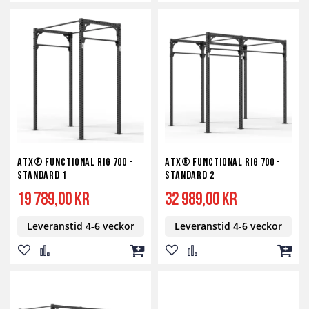
till
till
till
till
till
till
i
i
i
i
i
i
önskelista
jämför
kundvagn
önskelista
jämför
kundv
ATX® Functional RIG 700 -
ATX® Functional RIG 700 -
STANDARD 1
STANDARD 2
19 789,00 kr
32 989,00 kr
Leveranstid 4-6 veckor
Leveranstid 4-6 veckor
Lägg
Lägg
Lägg
Lägg
Lägg
Lägg
till
till
till
till
till
till
i
i
i
i
i
i