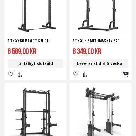
ATX® Compact Smith
ATX® - Smithmaskin 620
6 589,00 kr
8 349,00 kr
tillfälligt slutsåld
Leveranstid 4-6 veckor
Lägg
Lägg
Lägg
Lägg
Lägg
till
till
till
till
till
i
i
i
i
i
önskelista
jämför
önskelista
jämför
kundv