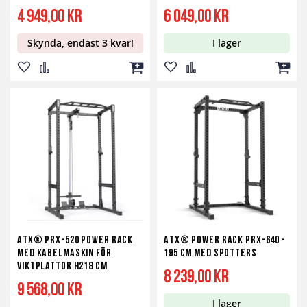
4 949,00 kr
6 049,00 kr
Skynda, endast 3 kvar!
I lager
Lägg
Lägg
Lägg
Lägg
Lägg
Lägg
till
till
till
till
till
till
i
i
i
i
i
i
önskelista
jämför
kundvagn
önskelista
jämför
kundv
ATX® PRX-520 Power Rack
ATX® Power Rack PRX-640 -
med kabelmaskin för
195 cm med spotters
viktplattor H218 cm
8 239,00 kr
9 568,00 kr
I lager