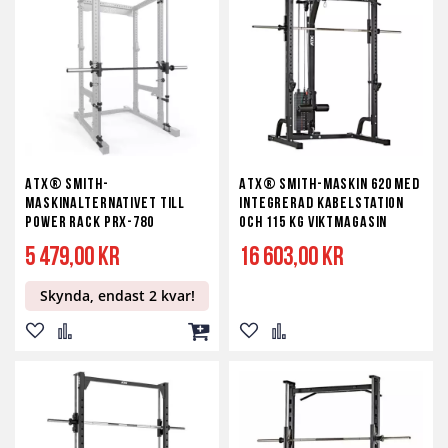
i
i
i
i
i
i
önskelista
jämför
kundvagn
önskelista
jämför
kundv
ATX® Smith-
ATX® Smith-maskin 620 med
maskinalternativet till
integrerad kabelstation
Power Rack PRX-780
och 115 kg viktmagasin
5 479,00 kr
16 603,00 kr
Skynda, endast 2 kvar!
Lägg
Lägg
Lägg
Lägg
Lägg
till
till
till
till
till
i
i
i
i
i
önskelista
jämför
kundvagn
önskelista
jämför