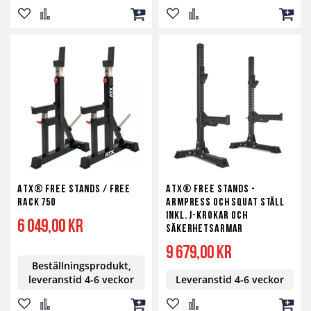
Lägg
Lägg
Lägg
Lägg
Lägg
Lägg
till
till
till
till
till
till
i
i
i
i
i
i
önskelista
jämför
kundvagn
önskelista
jämför
kundv
ATX® Free Stands / Free
ATX® Free Stands -
Rack 750
Armpress och Squat ställ
inkl. J-krokar och
6 049,00 kr
säkerhetsarmar
9 679,00 kr
Beställningsprodukt,
leveranstid 4-6 veckor
Leveranstid 4-6 veckor