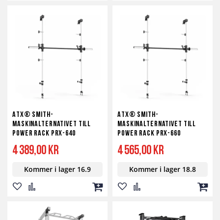
till
till
till
till
till
till
i
i
i
i
i
i
önskelista
jämför
kundvagn
önskelista
jämför
kundv
ATX® Smith-
ATX® Smith-
maskinalternativet till
maskinalternativet till
Power Rack PRX-640
Power Rack PRX-660
4 389,00 kr
4 565,00 kr
Kommer i lager 16.9
Kommer i lager 18.8
Lägg
Lägg
Lägg
Lägg
Lägg
Lägg
till
till
till
till
till
till