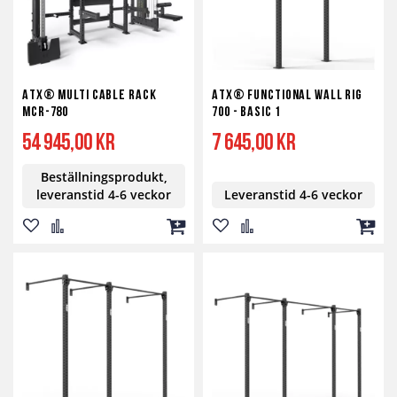
ATX® Multi Cable Rack
ATX® Functional WALL RIG
MCR-780
700 - BASIC 1
54 945,00 kr
7 645,00 kr
Beställningsprodukt,
leveranstid 4-6 veckor
Leveranstid 4-6 veckor
Lägg
Lägg
Lägg
Lägg
Lägg
Lägg
till
till
till
till
till
till
i
i
i
i
i
i
önskelista
jämför
kundvagn
önskelista
jämför
kundv