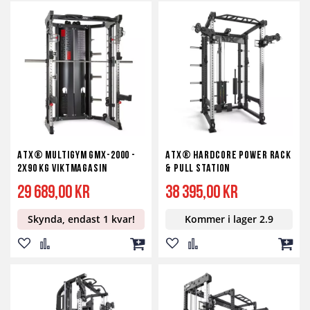
till
till
till
till
till
till
i
i
i
i
i
i
önskelista
jämför
kundvagn
önskelista
jämför
kundv
ATX® Multigym GMX-2000 -
ATX® Hardcore Power Rack
2x90 kg Viktmagasin
& Pull Station
29 689,00 kr
38 395,00 kr
Skynda, endast 1 kvar!
Kommer i lager 2.9
Lägg
Lägg
Lägg
Lägg
Lägg
Lägg
till
till
till
till
till
till
i
i
i
i
i
i