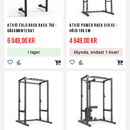
ATX® Fold Back Rack 750 -
ATX® Power Rack 510 XS -
Väggmonterat
höjd 195 cm
6 049,00 kr
4 949,00 kr
I lager
Skynda, endast 1 kvar!
Lägg
Lägg
Lägg
Lägg
Lägg
Lägg
till
till
till
till
till
till
i
i
i
i
i
i
önskelista
jämför
kundvagn
önskelista
jämför
kundv