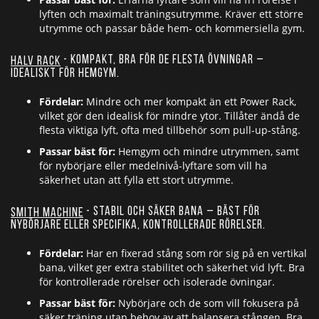
lyften och maximalt träningsutrymme. Kräver ett större
utrymme och passar både hem- och kommersiella gym.
- Kompakt, bra för de flesta övningar –
Halv Rack
idealiskt för hemgym.
Fördelar:
Mindre och mer kompakt än ett Power Rack,
vilket gör den idealisk för mindre ytor. Tillåter ändå de
flesta viktiga lyft, ofta med tillbehör som pull-up-stång.
Passar bäst för:
Hemgym och mindre utrymmen, samt
för nybörjare eller medelnivå-lyftare som vill ha
säkerhet utan att fylla ett stort utrymme.
- Stabil och säker bana – bäst för
Smith Machine
nybörjare eller specifika, kontrollerade rörelser.
Fördelar:
Har en fixerad stång som rör sig på en vertikal
bana, vilket ger extra stabilitet och säkerhet vid lyft. Bra
för kontrollerade rörelser och isolerade övningar.
Passar bäst för:
Nybörjare och de som vill fokusera på
säker träning utan behov av att balansera stången. Bra