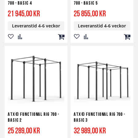
700 - BASIC 4
700 - BASIC 5
21 945,00 kr
25 855,00 kr
Leveranstid 4-6 veckor
Leveranstid 4-6 veckor
Lägg
Lägg
Lägg
Lägg
Lägg
Lägg
till
till
till
till
till
till
i
i
i
i
i
i
önskelista
jämför
kundvagn
önskelista
jämför
kundv
ATX® Functional RIG 700 -
ATX® Functional RIG 700 -
BASIC 2
BASIC 3
25 289,00 kr
32 989,00 kr