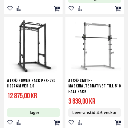
Lägg
Lägg
Lägg
Lägg
Lägg
Lägg
till
till
till
till
till
till
i
i
i
i
i
i
önskelista
jämför
kundvagn
önskelista
jämför
kundv
ATX® Power Rack PRX-780
ATX® Smith-
H227 cm ver 2.0
maskinalternativet till 510
Half Rack
12 875,00 kr
3 839,00 kr
I lager
Leveranstid 4-6 veckor
Lägg
Lägg
Lägg
Lägg
Lägg
Lägg