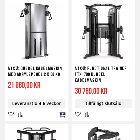
till
till
till
till
till
till
i
i
i
i
i
i
önskelista
jämför
kundvagn
önskelista
jämför
kundv
ATX® Dubbel Kabelmaskin
ATX® Functional Trainer
med Akrylspegel 2 x 60 kg
FTX-780 dubbel
kabelmaskin
21 989,00 kr
30 789,00 kr
Leveranstid 4-6 veckor
tillfälligt slutsåld
Lägg
Lägg
Lägg
Lägg
Lägg
till
till
till
till
till
i
i
i
i
i