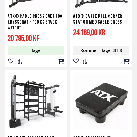
ATX® Cable Cross Over 600
ATX® Cable Pull Corner
Kryssdrag - 100 kg Stack
Station med Cable Cross
Weight
24 189,00 kr
20 795,00 kr
I lager
Kommer i lager 31.8
Lägg
Lägg
Lägg
Lägg
Lägg
Lägg
till
till
till
till
till
till
i
i
i
i
i
i
önskelista
jämför
kundvagn
önskelista
jämför
kundv