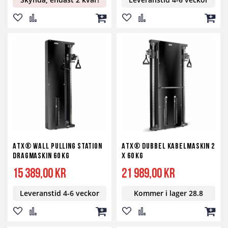
Lägg
Lägg
Lägg
Lägg
Lägg
Lägg
till
till
till
till
till
till
i
i
i
i
i
i
önskelista
jämför
kundvagn
önskelista
jämför
kundv
ATX® Wall Pulling Station
ATX® Dubbel Kabelmaskin 2
Dragmaskin 60 kg
x 60 kg
15 389,00 kr
21 989,00 kr
Leveranstid 4-6 veckor
Kommer i lager 28.8
Lägg
Lägg
Lägg
Lägg
Lägg
Lägg