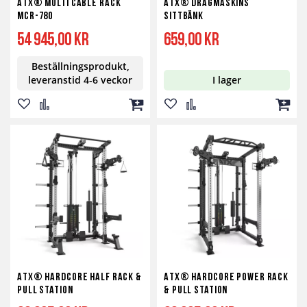
ATX® Multi Cable Rack
ATX® Dragmaskins
MCR-780
Sittbänk
54 945,00 kr
659,00 kr
Beställningsprodukt,
leveranstid 4-6 veckor
I lager
Lägg
Lägg
Lägg
Lägg
Lägg
Lägg
till
till
till
till
till
till
i
i
i
i
i
i
önskelista
jämför
kundvagn
önskelista
jämför
kundv
ATX® Hardcore Half Rack &
ATX® Hardcore Power Rack
Pull Station
& Pull Station