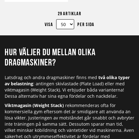
till
till
till
29
artiklar
i
i
i
Visa
per sida
önskelista
jämför
kundvagn
Hur väljer du mellan olika
dragmaskiner?
Latsdrag och andra dragmaskiner finns med
två olika typer
av belastning
: antingen skivlastade (Plate Load) eller med
viktmagasin (Weight Stack). Vi erbjuder båda varianterna!
Dessa alternativ har sina egna fördelar och nackdelar.
Viktmagasin (Weight Stack)
rekommenderas ofta för
kommersiella gym eftersom det är smidigare att använda än
lösa vikter. Justeringen av motståndet går snabbt och avbryter
inte träningen på samma sätt. Dessutom sparar man tid,
vilket minskar köbildning och väntetider vid maskinerna. Även
säkerhet och utrymmeseffektivitet är fördelar med