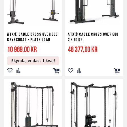
ATX® Cable Cross Over 600
ATX® Cable Cross Over 800
Kryssdrag - Plate Load
2 x 90 kg
10 989,00 kr
48 377,00 kr
Skynda, endast 1 kvar!
Lägg
Lägg
Lägg
Lägg
Lägg
Lägg
till
till
till
till
till
till
i
i
i
i
i
i
önskelista
jämför
kundvagn
önskelista
jämför
kundv