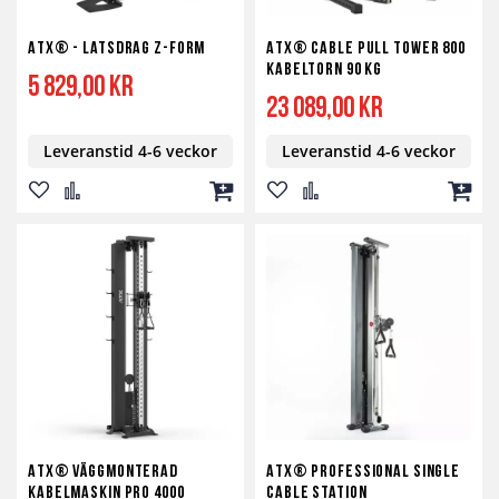
ATX® - Latsdrag Z-Form
ATX® Cable Pull Tower 800
Kabeltorn 90 kg
5 829,00 kr
23 089,00 kr
Leveranstid 4-6 veckor
Leveranstid 4-6 veckor
Lägg
Lägg
Lägg
Lägg
Lägg
Lägg
till
till
till
till
till
till
i
i
i
i
i
i
önskelista
jämför
kundvagn
önskelista
jämför
kundv
ATX® väggmonterad
ATX® Professional Single
kabelmaskin PRO 4000
Cable Station