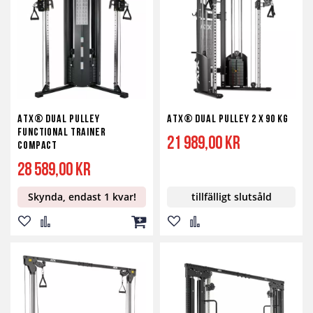
önskelista
jämför
kundvagn
önskelista
jämför
ATX® Dual Pulley
ATX® Dual Pulley 2 x 90 kg
Functional Trainer
21 989,00 kr
Compact
28 589,00 kr
Skynda, endast 1 kvar!
tillfälligt slutsåld
Lägg
Lägg
Lägg
Lägg
Lägg
till
till
till
till
till
i
i
i
i
i
önskelista
jämför
kundvagn
önskelista
jämför