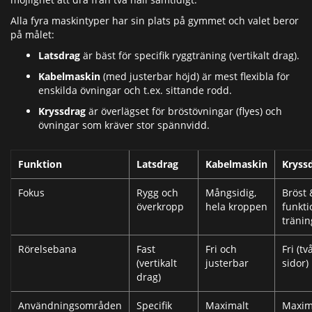
Alla fyra maskintyper har sin plats på gymmet och valet beror
på målet:
Latsdrag
är bäst för specifik ryggträning (vertikalt drag).
Kabelmaskin
(med justerbar höjd) är mest flexibla för
enskilda övningar och t.ex. sittande rodd.
Kryssdrag
är överlägset för bröstövningar (flyes) och
övningar som kräver stor spännvidd.
Funktion
Latsdrag
Kabelmaskin
Kryss
Fokus
Rygg och
Mångsidig,
Bröst 
överkropp
hela kroppen
funkti
tränin
Rörelsebana
Fast
Fri och
Fri (tv
(vertikalt
justerbar
sidor)
drag)
Användningsområden
Specifik
Maximalt
Maxim