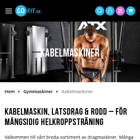
Hoppa
till
Växla
Mitt
innehållet
Sök
Min offer
Min 
Nav
konto
Kabelmaskiner
Hem
Gymmaskiner
Kabelmaskiner
Kabelmaskin, Latsdrag & Rodd – För
Mångsidig Helkroppsträning
Välkommen till vårt breda sortiment av dragmaskiner. Många