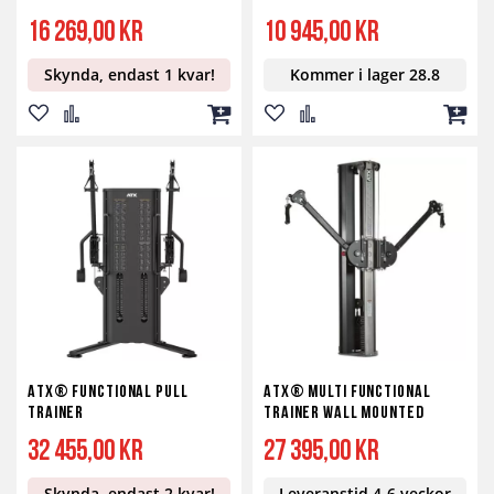
16 269,00 kr
10 945,00 kr
Skynda, endast 1 kvar!
Kommer i lager 28.8
Lägg
Lägg
Lägg
Lägg
Lägg
Lägg
till
till
till
till
till
till
i
i
i
i
i
i
önskelista
jämför
kundvagn
önskelista
jämför
kundv
ATX® Functional Pull
ATX® Multi Functional
Trainer
Trainer Wall Mounted
32 455,00 kr
27 395,00 kr
Skynda, endast 2 kvar!
Leveranstid 4-6 veckor