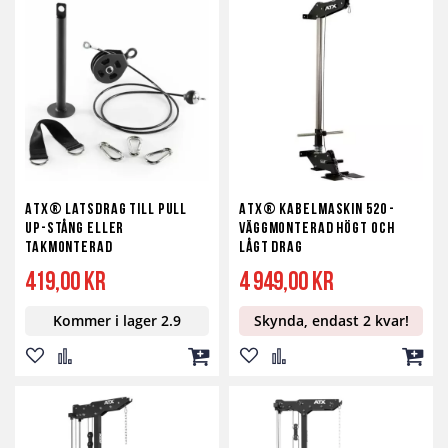
ATX® Latsdrag till Pull
ATX® Kabelmaskin 520 -
up-stång eller
väggmonterad högt och
takmonterad
lågt drag
419,00 kr
4 949,00 kr
Kommer i lager 2.9
Skynda, endast 2 kvar!
Lägg
Lägg
Lägg
Lägg
Lägg
Lägg
till
till
till
till
till
till
i
i
i
i
i
i