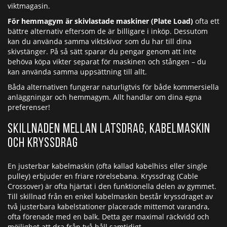
viktmagasin.
För hemmagym är skivlastade maskiner (Plate Load)
ofta ett
bättre alternativ eftersom de är billigare i inköp. Dessutom
kan du använda samma viktskivor som du har till dina
skivstänger. På så sätt sparar du pengar genom att inte
behöva köpa vikter separat för maskinen och stången – du
kan använda samma uppsättning till allt.
Båda alternativen fungerar naturligtvis för både kommersiella
anläggningar och hemmagym. Allt handlar om dina egna
preferenser!
Skillnaden mellan Latsdrag, Kabelmaskin
och Kryssdrag
En justerbar kabelmaskin (ofta kallad kabelhiss eller single
pulley) erbjuder en friare rörelsebana. Kryssdrag (Cable
Crossover) är ofta hjärtat i den funktionella delen av gymmet.
Till skillnad från en enkel kabelmaskin består kryssdraget av
två justerbara kabelstationer placerade mittemot varandra,
ofta förenade med en balk. Detta ger maximal räckvidd och
möjlighet att dra från två håll samtidigt.