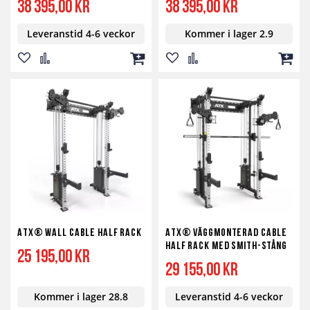
38 395,00 kr
38 395,00 kr
Leveranstid 4-6 veckor
Kommer i lager 2.9
Lägg
Lägg
Lägg
Lägg
Lägg
Lägg
till
till
till
till
till
till
i
i
i
i
i
i
önskelista
jämför
kundvagn
önskelista
jämför
kundv
ATX® Wall Cable Half Rack
ATX® Väggmonterad Cable
Half Rack med Smith-stång
25 195,00 kr
29 155,00 kr
Kommer i lager 28.8
Leveranstid 4-6 veckor