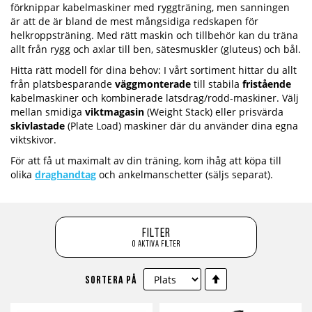
förknippar kabelmaskiner med ryggträning, men sanningen
är att de är bland de mest mångsidiga redskapen för
helkroppsträning. Med rätt maskin och tillbehör kan du träna
allt från rygg och axlar till ben, sätesmuskler (gluteus) och bål.
Hitta rätt modell för dina behov: I vårt sortiment hittar du allt
från platsbesparande
väggmonterade
till stabila
fristående
kabelmaskiner och kombinerade latsdrag/rodd-maskiner. Välj
mellan smidiga
viktmagasin
(Weight Stack) eller prisvärda
skivlastade
(Plate Load) maskiner där du använder dina egna
viktskivor.
För att få ut maximalt av din träning, kom ihåg att köpa till
olika
draghandtag
och ankelmanschetter (säljs separat).
Filter
0 aktiva filter
Sätt
Sortera på
fallande
sortering