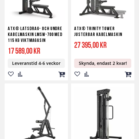
ATX® latsdrag- och undre
ATX® Trinity Tower
kabelmaskin LMSW-700 med
Justerbar Kabelmaskin
115 kg viktmagasin
27 395,00 kr
17 589,00 kr
Leveranstid 4-6 veckor
Skynda, endast 2 kvar!
Lägg
Lägg
Lägg
Lägg
Lägg
Lägg
till
till
till
till
till
till
i
i
i
i
i
i
önskelista
jämför
kundvagn
önskelista
jämför
kundv