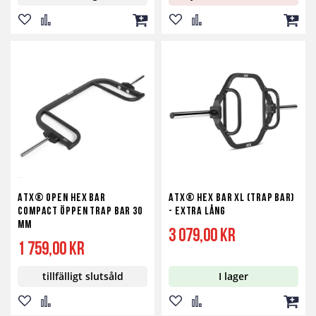
Lägg
Lägg
Lägg
Lägg
Lägg
Lägg
till
till
till
till
till
till
i
i
i
i
i
i
önskelista
jämför
kundvagn
önskelista
jämför
kundv
ATX® Open Hex Bar
ATX® Hex Bar XL (Trap Bar)
Compact öppen Trap Bar 30
- Extra lång
mm
3 079,00 kr
1 759,00 kr
tillfälligt slutsåld
I lager
Lägg
Lägg
Lägg
Lägg
Lägg