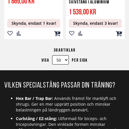
1 869,00 kr
skivstång i aluminium
1 539,00 kr
Skynda, endast 1 kvar!
Skynda, endast 3 kvar!
Lägg
Lägg
Lägg
Lägg
Lägg
Lägg
till
till
till
till
till
till
38
artiklar
i
i
i
i
i
i
Visa
per sida
önskelista
jämför
kundvagn
önskelista
jämför
kundv
Vilken specialstång passar din träning?
Hex Bar / Trap Bar:
Används främst för marklyft och
shrugs. Ger en mer upprätt position och minskar
belastningen på ländryggen avsevärt.
Curlstång / EZ-stång:
Utformad för biceps- och
tricepsövningar. Den vinklade formen minskar