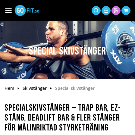
Hoppa
till
Växla
Mitt
innehållet
Sök
Min offer
Min 
Nav
konto
Special skivstänger
Hem
Skivstänger
Special skivstänger
Specialskivstänger – Trap Bar, EZ-
stång, Deadlift Bar & fler stänger
för målinriktad styrketräning