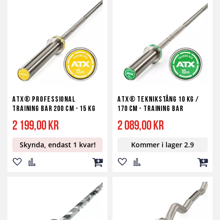
ATX® Professional
ATX® Teknikstång 10 kg /
Training Bar 200 cm - 15 kg
170 cm - Training Bar
2 199,00 kr
2 089,00 kr
Skynda, endast 1 kvar!
Kommer i lager 2.9
Lägg
Lägg
Lägg
Lägg
Lägg
Lägg
till
till
till
till
till
till
i
i
i
i
i
i
önskelista
jämför
kundvagn
önskelista
jämför
kundv