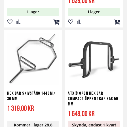
1 539,00 kr
I lager
I lager
Lägg
Lägg
Lägg
Lägg
Lägg
Lägg
till
till
till
till
till
till
i
i
i
i
i
i
önskelista
jämför
kundvagn
önskelista
jämför
kundv
Hex Bar Skivstång 144 cm /
ATX® Open Hex Bar
30 mm
Compact öppen Trap Bar 50
mm
1 319,00 kr
1 649,00 kr
Kommer i lager 28.8
Skynda, endast 1 kvar!