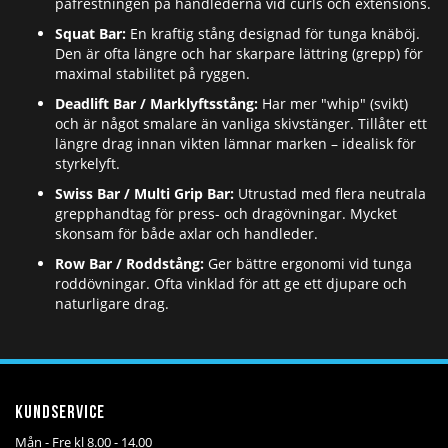
påfrestningen på handlederna vid curls och extensions.
Squat Bar:
En kraftig stång designad för tunga knäböj.
Den är ofta längre och har skarpare lättring (grepp) för
maximal stabilitet på ryggen.
Deadlift Bar / Marklyftsstång:
Har mer "whip" (svikt)
och är något smalare än vanliga skivstänger. Tillåter ett
längre drag innan vikten lämnar marken – idealisk för
styrkelyft.
Swiss Bar / Multi Grip Bar:
Utrustad med flera neutrala
grepphandtag för press- och dragövningar. Mycket
skonsam för både axlar och handleder.
Row Bar / Roddstång:
Ger bättre ergonomi vid tunga
roddövningar. Ofta vinklad för att ge ett djupare och
naturligare drag.
Kundservice
Mån - Fre kl 8.00 - 14.00