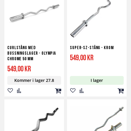
önskelista
jämför
kundvagn
önskelista
jämför
kundv
Curlstång med
Super-SZ-Stång - Krom
bussningslager - Olympia
549,00 kr
Chrome 50 mm
549,00 kr
Kommer i lager 27.8
I lager
Lägg
Lägg
Lägg
Lägg
Lägg
Lägg
till
till
till
till
till
till
i
i
i
i
i
i
önskelista
jämför
kundvagn
önskelista
jämför
kundv