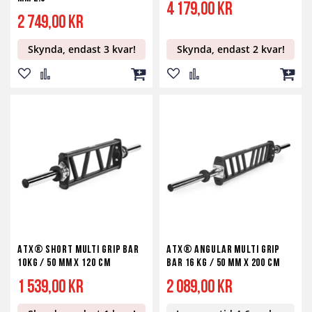
4 179,00 kr
2 749,00 kr
Skynda, endast 3 kvar!
Skynda, endast 2 kvar!
Lägg
Lägg
Lägg
Lägg
Lägg
Lägg
till
till
till
till
till
till
i
i
i
i
i
i
önskelista
jämför
kundvagn
önskelista
jämför
kundv
ATX® Short Multi Grip Bar
ATX® Angular Multi Grip
10kg / 50 mm X 120 cm
Bar 16 kg / 50 mm x 200 cm
1 539,00 kr
2 089,00 kr