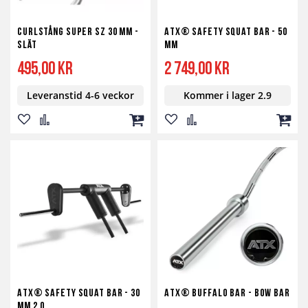
Curlstång Super SZ 30 mm -
ATX® Safety Squat Bar - 50
Slät
mm
495,00 kr
2 749,00 kr
Leveranstid 4-6 veckor
Kommer i lager 2.9
Lägg
Lägg
Lägg
Lägg
Lägg
Lägg
till
till
till
till
till
till
i
i
i
i
i
i
önskelista
jämför
kundvagn
önskelista
jämför
kundv
ATX® Safety Squat Bar - 30
ATX® Buffalo Bar - Bow Bar
mm 2.0