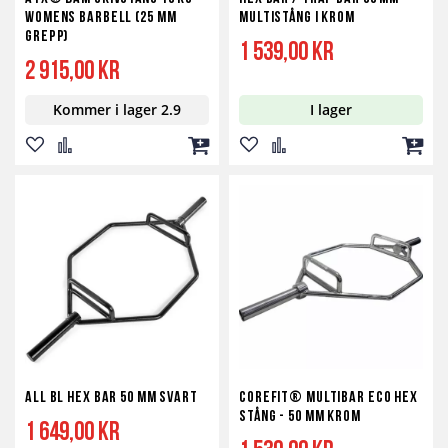
Womens Barbell (25 mm
multistång i krom
grepp)
1 539,00 kr
2 915,00 kr
Kommer i lager 2.9
I lager
Lägg
Lägg
Lägg
Lägg
Lägg
Lägg
till
till
till
till
till
till
i
i
i
i
i
i
önskelista
jämför
kundvagn
önskelista
jämför
kundv
All BL Hex Bar 50 mm Svart
Corefit® Multibar Eco Hex
Stång - 50 mm krom
1 649,00 kr