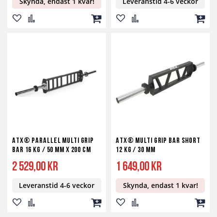
Skynda, endast 1 kvar!
Leveranstid 4-6 veckor
Lägg
Lägg
Lägg
Lägg
Lägg
Lägg
till
till
till
till
till
till
i
i
i
i
i
i
önskelista
jämför
kundvagn
önskelista
jämför
kundv
ATX® Parallel Multi Grip
ATX® Multi Grip Bar Short
Bar 16 kg / 50 mm x 200 cm
12 kg / 30 mm
2 529,00 kr
1 649,00 kr
Leveranstid 4-6 veckor
Skynda, endast 1 kvar!
Lägg
Lägg
Lägg
Lägg
Lägg
Lägg