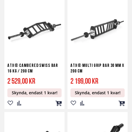
till
till
till
till
till
till
i
i
i
i
i
i
önskelista
jämför
kundvagn
önskelista
jämför
kundv
ATX® Cambered Swiss Bar
ATX® Multi Grip Bar 30 mm x
16 kg / 200 cm
200 cm
2 529,00 kr
2 199,00 kr
Skynda, endast 1 kvar!
Skynda, endast 1 kvar!
Lägg
Lägg
Lägg
Lägg
Lägg
Lägg
till
till
till
till
till
till
i
i
i
i
i
i