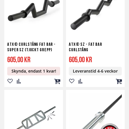
önskelista
jämför
kundvagn
önskelista
jämför
kundv
ATX® Curlstång Fat Bar -
ATX® SZ - Fat Bar
Super SZ (Tjockt Grepp)
Curlstång
605,00 kr
605,00 kr
Skynda, endast 1 kvar!
Leveranstid 4-6 veckor
Lägg
Lägg
Lägg
Lägg
Lägg
Lägg
till
till
till
till
till
till
i
i
i
i
i
i
önskelista
jämför
kundvagn
önskelista
jämför
kundv