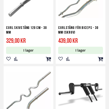
Curl Skivstång 120 cm - 30
Curlstång för Biceps - 30
mm
mm (skruv)
329,00 kr
439,00 kr
I lager
I lager
Lägg
Lägg
Lägg
Lägg
Lägg
Lägg
till
till
till
till
till
till
i
i
i
i
i
i
önskelista
jämför
kundvagn
önskelista
jämför
kundv