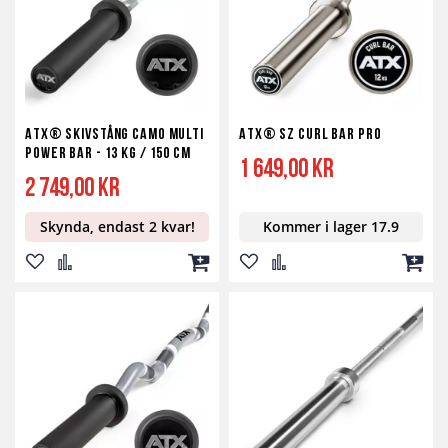
ATX® Skivstång Camo Multi
ATX® SZ Curl Bar PRO
Power Bar - 13 kg / 150 cm
1 649,00 kr
2 749,00 kr
Skynda, endast 2 kvar!
Kommer i lager 17.9
Lägg
Lägg
Lägg
Lägg
Lägg
Lägg
till
till
till
till
till
till
i
i
i
i
i
i
önskelista
jämför
kundvagn
önskelista
jämför
kundv