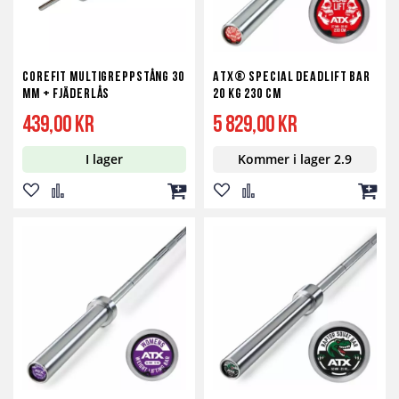
Corefit Multigreppstång 30
ATX® Special Deadlift Bar
mm + fjäderlås
20 kg 230 cm
439,00 kr
5 829,00 kr
I lager
Kommer i lager 2.9
Lägg
Lägg
Lägg
Lägg
Lägg
Lägg
till
till
till
till
till
till
i
i
i
i
i
i
önskelista
jämför
kundvagn
önskelista
jämför
kundv