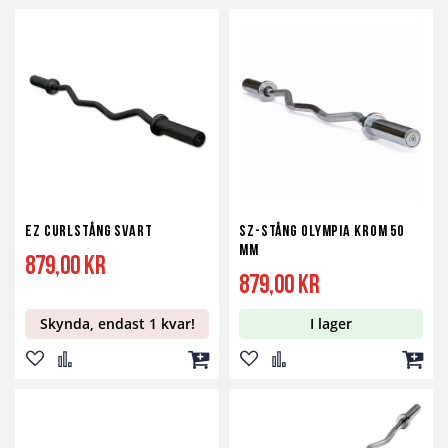
till
till
till
till
till
i
i
i
i
i
önskelista
jämför
önskelista
jämför
kundv
EZ Curlstång Svart
SZ-Stång Olympia Krom 50
mm
879,00 kr
879,00 kr
Skynda, endast 1 kvar!
I lager
Lägg
Lägg
Lägg
Lägg
Lägg
Lägg
till
till
till
till
till
till
i
i
i
i
i
i