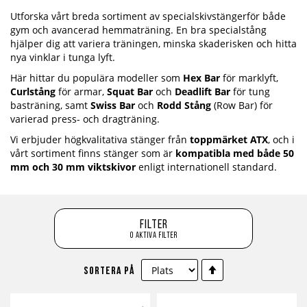
Utforska vårt breda sortiment av specialskivstängerför både
gym och avancerad hemmaträning. En bra specialstång
hjälper dig att variera träningen, minska skaderisken och hitta
nya vinklar i tunga lyft.
Här hittar du populära modeller som
Hex Bar
för marklyft,
Curlstång
för armar,
Squat Bar
och
Deadlift Bar
för tung
basträning, samt
Swiss Bar
och
Rodd Stång
(Row Bar) för
varierad press- och dragträning.
Vi erbjuder högkvalitativa stänger från
toppmärket ATX
, och i
vårt sortiment finns stänger som är
kompatibla med både 50
mm och 30 mm viktskivor
enligt internationell standard.
Filter
0 aktiva filter
Sätt
Sortera på
fallande
sortering