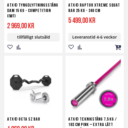
ATX® Tyngdlyftningsstång
ATX® Raptor Xtreme Squat
Dam 15 kg - Competition
Bar 25 kg - 240 cm
(IWF)
5 499,00 kr
2 969,00 kr
tillfälligt slutsåld
Leveranstid 4-6 veckor
Lägg
Lägg
Lägg
Lägg
Lägg
till
till
till
till
till
i
i
i
i
i
önskelista
jämför
önskelista
jämför
kundv
ATX® Octa SZ Bar
ATX® Teknikstång 7,5 kg /
183 cm pink – extra lätt