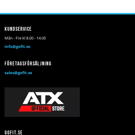
i
i
i
i
önskelista
jämför
önskelista
jämför
Kundservice
Mån - Fre kl 8.00 - 14.00
info@gofit.se
Företagsförsäljning
sales@gofit.se
Gofit.se