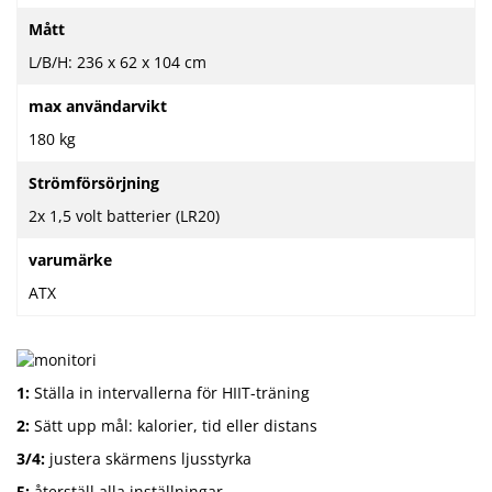
Mått
L/B/H: 236 x 62 x 104 cm
max användarvikt
180 kg
Strömförsörjning
2x 1,5 volt batterier (LR20)
varumärke
ATX
1:
Ställa in intervallerna för HIIT-träning
2:
Sätt upp mål: kalorier, tid eller distans
3/4:
justera skärmens ljusstyrka
5:
återställ alla inställningar