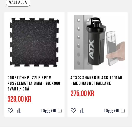
välj alla
Corefit® Puzzle EPDM
ATX® Shaker Black 1000 ml
Pusselmatta 8 mm - 980x980
- med magnethållare
svart / grå
275,00 kr
329,00 kr
Lägg till
Lägg till
Lägg
Lägg
Lägg
Lägg
till
till
till
till