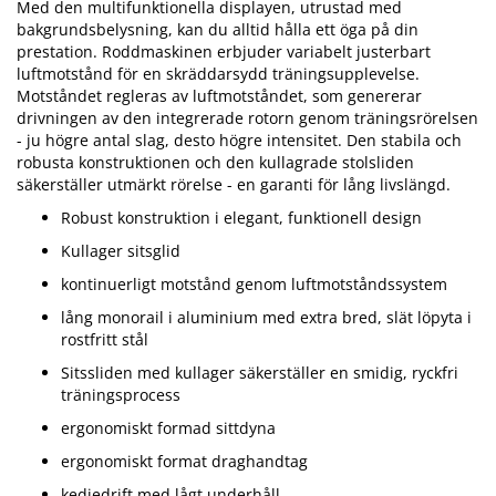
Med den multifunktionella displayen, utrustad med
bakgrundsbelysning, kan du alltid hålla ett öga på din
prestation. Roddmaskinen erbjuder variabelt justerbart
luftmotstånd för en skräddarsydd träningsupplevelse.
Motståndet regleras av luftmotståndet, som genererar
drivningen av den integrerade rotorn genom träningsrörelsen
- ju högre antal slag, desto högre intensitet. Den stabila och
robusta konstruktionen och den kullagrade stolsliden
säkerställer utmärkt rörelse - en garanti för lång livslängd.
Robust konstruktion i elegant, funktionell design
Kullager sitsglid
kontinuerligt motstånd genom luftmotståndssystem
lång monorail i aluminium med extra bred, slät löpyta i
rostfritt stål
Sitssliden med kullager säkerställer en smidig, ryckfri
träningsprocess
ergonomiskt formad sittdyna
ergonomiskt format draghandtag
kedjedrift med lågt underhåll