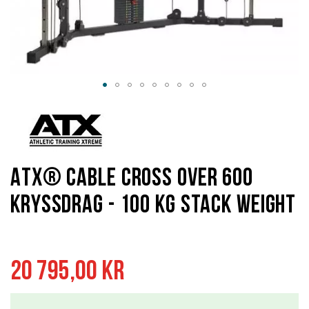
Hoppa
till
början
av
bildgalleriet
ATX® Cable Cross Over 600
Kryssdrag - 100 kg Stack Weight
20 795,00 kr