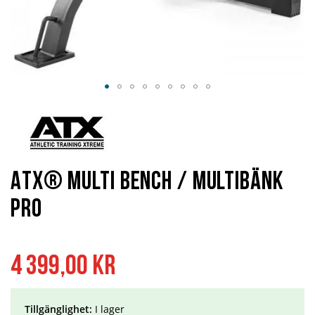
Hoppa
till
början
av
bildgalleriet
ATX® Multi Bench / Multibänk
Pro
4 399,00 kr
Tillgänglighet:
I lager