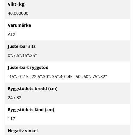
Mer
Vikt (kg)
information
40.000000
Varumärke
ATX
Justerbar sits
0°,7.5°,15°,25°
Justerbart ryggstöd
-15°, 0°,15°,22.5°,30°, 35°,40°,45°,50°,60°, 75°,82°
Ryggstödets bredd (cm)
24 / 32
Ryggstödets länd (cm)
117
Negativ vinkel