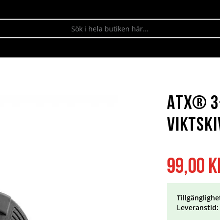
ATX® 3
Viktski
99,00 k
Tillgänglighe
Leveranstid: