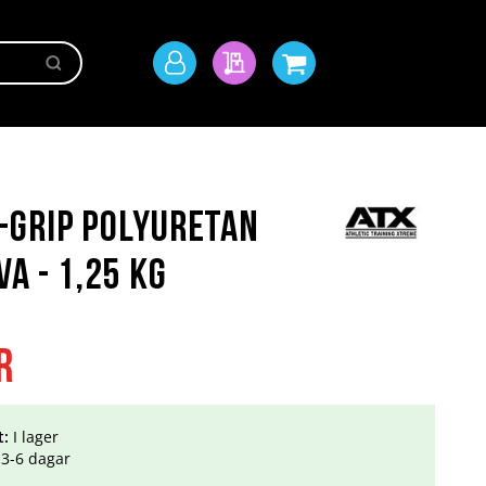
Sök
Mitt
Min offert
Min kundvagn
konto
-Grip Polyuretan
va - 1,25 kg
r
t:
I lager
3-6 dagar