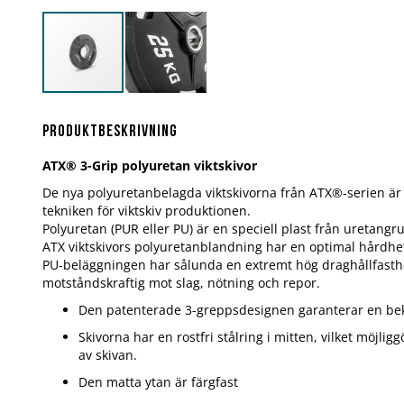
Hoppa
till
början
Produktbeskrivning
av
bildgalleriet
ATX® 3-Grip polyuretan viktskivor
De nya polyuretanbelagda viktskivorna från ATX®-serien är
tekniken för viktskiv produktionen.
Polyuretan (PUR eller PU) är en speciell plast från uretangr
ATX viktskivors polyuretanblandning har en optimal hårdhet
PU-beläggningen har sålunda en extremt hög draghållfasthe
motståndskraftig mot slag, nötning och repor.
Den patenterade 3-greppsdesignen garanterar en be
Skivorna har en rostfri stålring i mitten, vilket möjlig
av skivan.
Den matta ytan är färgfast