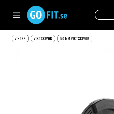
Hoppa
till
innehållet
Växla
Nav
Vikter
Viktskivor
50 mm viktskivor
Hoppa
till
slutet
av
bildgalleriet