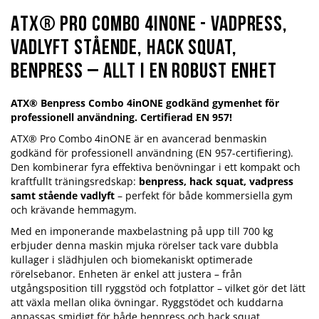
ATX® Pro Combo 4inONE - Vadpress,
Vadlyft stående, Hack squat,
Benpress – allt i en robust enhet
ATX® Benpress Combo 4inONE godkänd gymenhet för
professionell användning. Certifierad EN 957!
ATX® Pro Combo 4inONE är en avancerad benmaskin
godkänd för professionell användning (EN 957-certifiering).
Den kombinerar fyra effektiva benövningar i ett kompakt och
kraftfullt träningsredskap:
benpress, hack squat, vadpress
samt stående vadlyft
– perfekt för både kommersiella gym
och krävande hemmagym.
Med en imponerande maxbelastning på upp till 700 kg
erbjuder denna maskin mjuka rörelser tack vare dubbla
kullager i slädhjulen och biomekaniskt optimerade
rörelsebanor. Enheten är enkel att justera – från
utgångsposition till ryggstöd och fotplattor – vilket gör det lätt
att växla mellan olika övningar. Ryggstödet och kuddarna
anpassas smidigt för både benpress och hack squat.