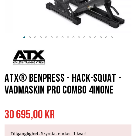
Hoppa
till
början
av
bildgalleriet
ATX® Benpress - Hack-squat -
Vadmaskin Pro Combo 4inONE
30 695,00 kr
Tillgänglighet:
Skynda, endast 1 kvar!