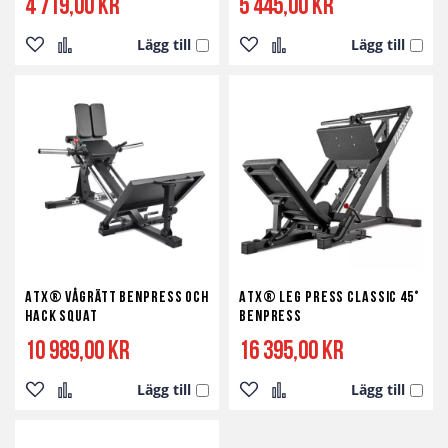
4 719,00 kr
5 445,00 kr
Lägg till
Lägg till
Lägg
Lägg
Lägg
Lägg
till
till
till
till
i
i
i
i
önskelista
jämför
önskelista
jämför
ATX® Vågrätt Benpress och
ATX® Leg Press Classic 45°
Hack squat
Benpress
10 989,00 kr
16 395,00 kr
Lägg till
Lägg till
Lägg
Lägg
Lägg
Lägg
till
till
till
till