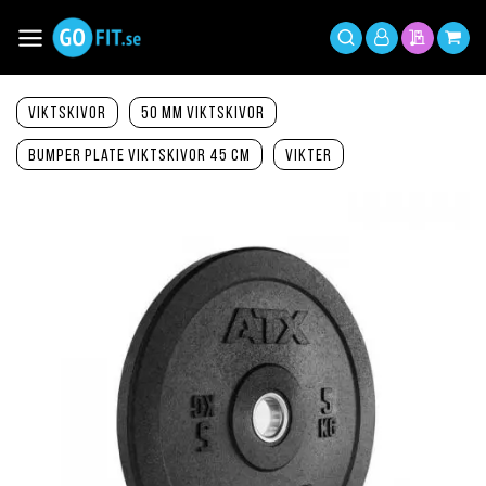
Hoppa
till
Växla
Mitt
innehållet
Sök
Min offer
Min 
Nav
konto
Viktskivor
50 mm viktskivor
Bumper Plate viktskivor 45 cm
Vikter
Hoppa
till
slutet
av
bildgalleriet