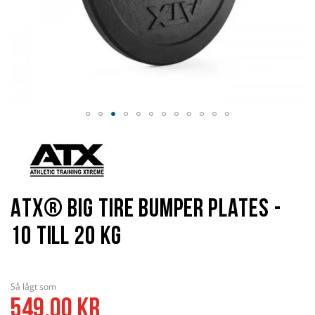
Hoppa
till
början
av
bildgalleriet
ATX® Big Tire Bumper Plates -
10 till 20 kg
Så lågt som
549,00 kr