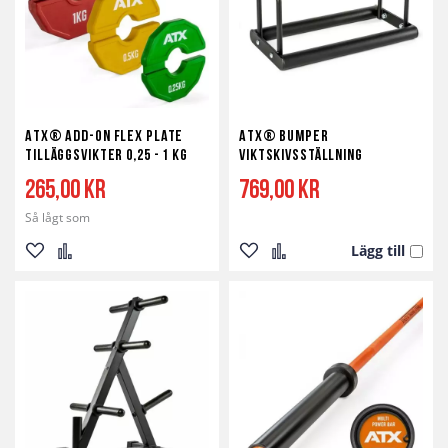
ATX® Add-On Flex Plate
ATX® Bumper
Tilläggsvikter 0,25 - 1 kg
Viktskivsställning
265,00 kr
769,00 kr
Så lågt som
Lägg till
Lägg
Lägg
Lägg
Lägg
till
till
till
till
i
i
i
i
önskelista
jämför
önskelista
jämför