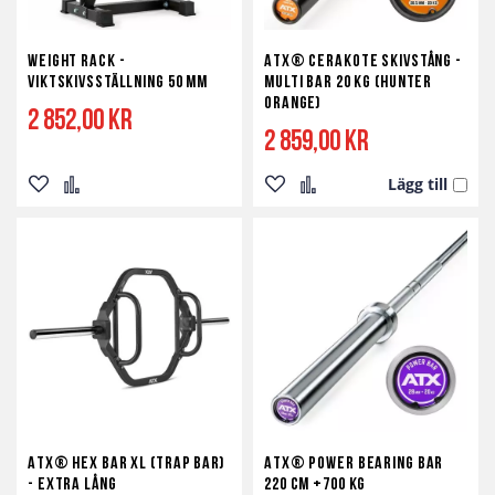
Weight Rack -
ATX® Cerakote Skivstång -
Viktskivsställning 50 mm
Multi Bar 20 kg (Hunter
Orange)
2 852,00 kr
2 859,00 kr
Lägg till
Lägg
Lägg
Lägg
Lägg
till
till
till
till
i
i
i
i
önskelista
jämför
önskelista
jämför
ATX® Hex Bar XL (Trap Bar)
ATX® Power Bearing Bar
- Extra lång
220 cm +700 kg