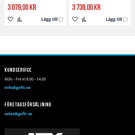
3 079,00 kr
3 739,00 kr
Lägg till
Lägg till
Lägg
Lägg
Lägg
Lägg
till
till
till
till
i
i
i
i
önskelista
jämför
önskelista
jämför
Kundservice
Mån - Fre kl 8.00 - 14.00
info@gofit.se
Företagsförsäljning
sales@gofit.se