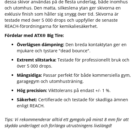
dessa skivor användas på de flesta underlag, både inomhus
och utomhus. Den matta, silkeslena ytan ger skivorna en
exklusiv finish som håller sig snygg över tid. Skivorna är
testade med över 5 000 drops och uppfyller de senaste
REACH-förordningarna för kemikaliesäkerhet.
Fördelar med ATX® Big Tire:
Överlägsen dämpning:
Den breda kontaktytan ger en
mjukare och tystare "dead bounce".
Extremt slitstarka:
Testade för professionellt bruk och
över 5 000 drops.
Mångsidiga:
Passar perfekt för både kommersiella gym,
garagegym och utomhusträning.
Hög precision:
Vikttolerans på endast +/- 1 %.
Säkerhet:
Certifierade och testade för skadliga ämnen
enligt REACH.
Tips: Vi rekommenderar alltid ett gymgolv på minst 8 mm för att
skydda underlaget och förlänga utrustningens livslängd!