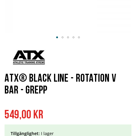
Hoppa
till
början
av
bildgalleriet
ATX® Black Line - Rotation V
Bar - Grepp
549,00 kr
Tillgänglighet:
I lager