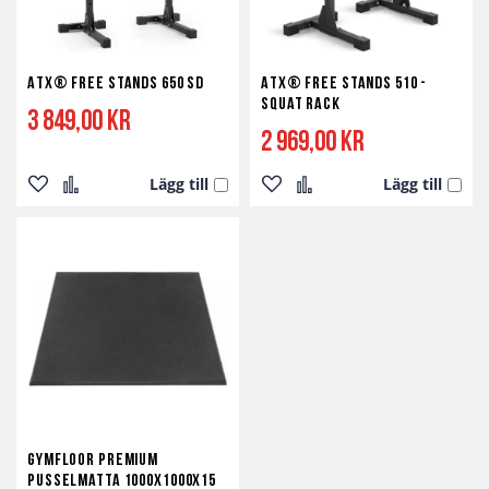
ATX® Free Stands 650 SD
ATX® Free Stands 510 -
Squat rack
3 849,00 kr
2 969,00 kr
Lägg till
Lägg till
Lägg
Lägg
Lägg
Lägg
till
till
till
till
i
i
i
i
önskelista
jämför
önskelista
jämför
Gymfloor Premium
Pusselmatta 1000x1000x15