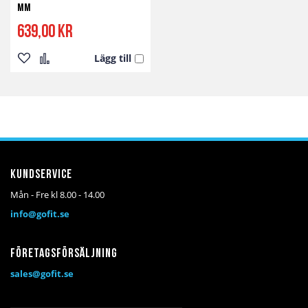
mm
639,00 kr
Lägg till
Lägg
Lägg
till
till
i
i
önskelista
jämför
Kundservice
Mån - Fre kl 8.00 - 14.00
info@gofit.se
Företagsförsäljning
sales@gofit.se