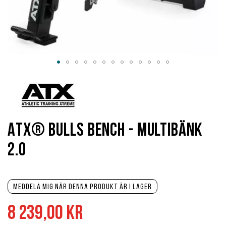
Hoppa
till
början
av
bildgalleriet
ATX® Bulls Bench - Multibänk
2.0
Meddela mig när denna produkt är i lager
8 239,00 kr