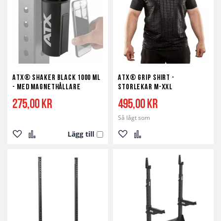
önskelista
jämför
önskelista
jämför
ATX® Shaker Black 1000 ml
ATX® Grip Shirt -
- med magnethållare
storlekar M-XXL
275,00 kr
495,00 kr
Så lågt som
Lägg till
Lägg
Lägg
Lägg
Lägg
till
till
till
till
i
i
i
i
önskelista
jämför
önskelista
jämför