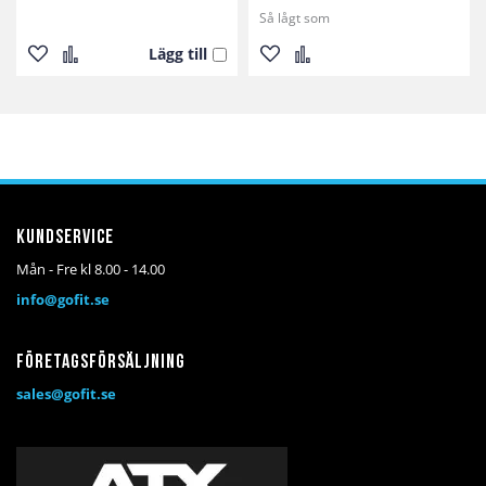
Så lågt som
Lägg till
Lägg
Lägg
Lägg
Lägg
till
till
till
till
i
i
i
i
önskelista
jämför
önskelista
jämför
Kundservice
Mån - Fre kl 8.00 - 14.00
info@gofit.se
Företagsförsäljning
sales@gofit.se