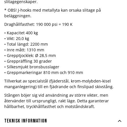
slitagegenskaper.
* OBS! J-hooks med metallyta kan orsaka slitage på
beläggningen.
Draghållfasthet: 190 000 psi = 190 K
• Kapacitet 400 kg
• Vikt: 20,0 kg
• Total längd: 2200 mm
• Inre mått: 1310 mm
• Grepptjocklek: Ø 28,5 mm
• Greppräffling 30 grader
• Silkesmjukt bronsbusslager
• Greppmarkeringar 810 mm och 910 mm
Tillverkat av specialstål (fjäderstål, krom-molybden-kisel
manganlegering) till en fjädrande och finslipad skivstång.
Stången böjer sig vid användning av större vikter, men
återvänder till ursprungligt, rakt läge. Detta garanterar
hållbarhet, tryckhållfasthet och motståndskraft.
Teknisk information