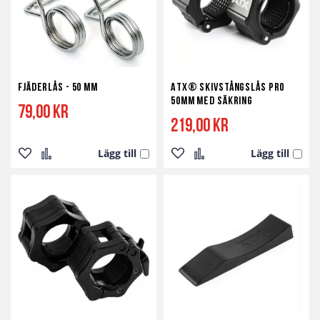
Fjäderlås - 50 mm
ATX® Skivstångslås Pro
50mm med Säkring
79,00 kr
219,00 kr
Lägg till
Lägg till
Lägg
Lägg
Lägg
Lägg
till
till
till
till
i
i
i
i
önskelista
jämför
önskelista
jämför