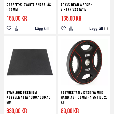
Corefit® Svarta Snabblås
ATX® Dead Wedge -
- 50 mm
Viktskivsstativ
165,00 kr
165,00 kr
Lägg till
Lägg till
Lägg
Lägg
Lägg
Lägg
till
till
till
till
i
i
i
i
önskelista
jämför
önskelista
jämför
Gymfloor Premium
Polyuretan viktskiva med
Pusselmatta 1000x1000x15
handtag - 50 mm - 1,25 till 25
mm
kg
639,00 kr
89,00 kr