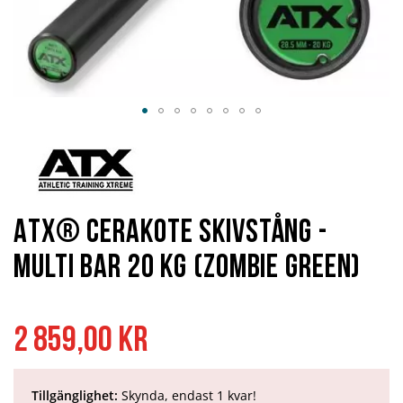
Hoppa
till
början
av
bildgalleriet
ATX® Cerakote Skivstång -
Multi Bar 20 kg (Zombie Green)
2 859,00 kr
Tillgänglighet:
Skynda, endast 1 kvar!