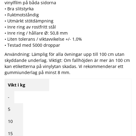
vinylfilm på båda sidorna
• Bra slitstyrka
• Fuktmotståndig
• Utmärkt stötdämpning
• Inre ring av rostfritt stål
• Inre ring / hållare Ø: 50,8 mm
• Liten tolerans / viktavvikelse +/- 1,0%
• Testad med 5000 droppar
Användning: Lämplig för alla övningar upp till 100 cm utan
skyddande underlag. Viktigt: Om fallhöjden är mer än 100 cm
kan etiketterna på vinylytan skadas. Vi rekommenderar ett
gummiunderlag på minst 8 mm.
Vikt i kg
-
5
10
15