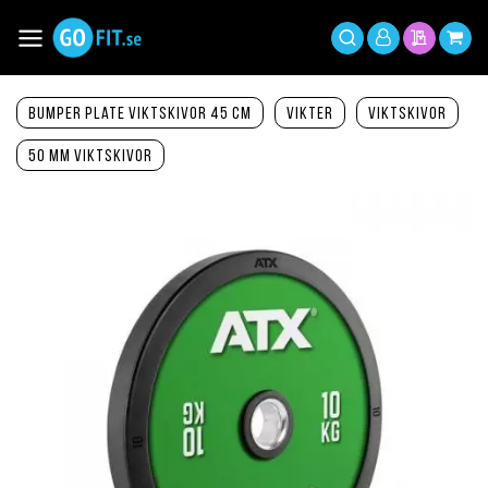
Hoppa
till
Växla
Mitt
innehållet
Sök
Min offer
Min 
Nav
konto
Bumper Plate viktskivor 45 cm
Vikter
Viktskivor
50 mm viktskivor
Hoppa
till
slutet
av
bildgalleriet