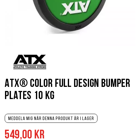
Hoppa
till
början
av
bildgalleriet
ATX® Color Full Design Bumper
Plates 10 kg
Meddela mig när denna produkt är i lager
549,00 kr