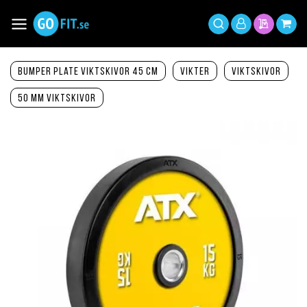
Hoppa
till
Växla
Mitt
innehållet
Sök
Min offer
Min 
Nav
konto
Bumper Plate viktskivor 45 cm
Vikter
Viktskivor
50 mm viktskivor
Hoppa
till
slutet
av
bildgalleriet