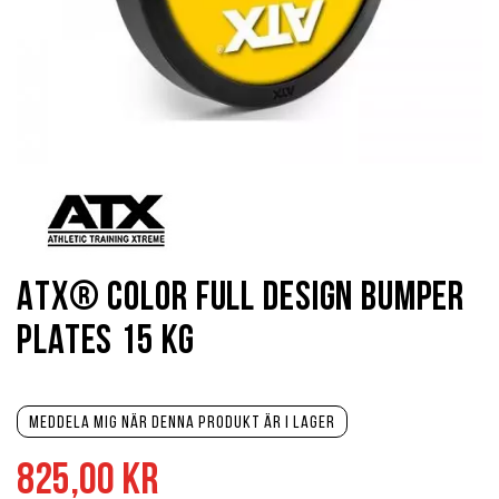
Hoppa
till
början
av
bildgalleriet
ATX® Color Full Design Bumper
Plates 15 kg
Meddela mig när denna produkt är i lager
825,00 kr