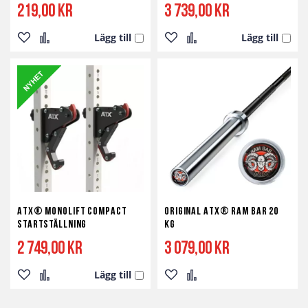
219,00 kr
3 739,00 kr
Lägg till
Lägg till
Lägg
Lägg
Lägg
Lägg
till
till
till
till
i
i
i
i
önskelista
jämför
önskelista
jämför
ATX® Monolift Compact
Original ATX® RAM BAR 20
Startställning
kg
2 749,00 kr
3 079,00 kr
Lägg till
Lägg
Lägg
Lägg
Lägg
till
till
till
till