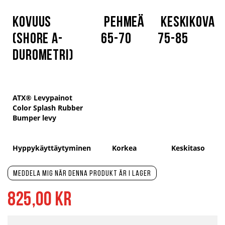
Kovuus
Pehmeä
Keskikova
(Shore A-
65-70
75-85
durometri)
ATX® Levypainot
Color Splash Rubber
Bumper levy
Hyppykäyttäytyminen
Korkea
Keskitaso
Meddela mig när denna produkt är i lager
825,00 kr