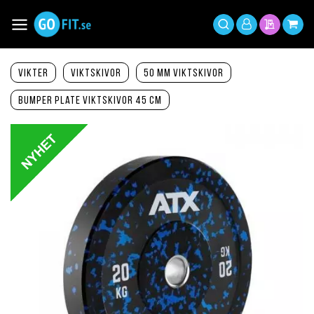
Hoppa
till
Växla
Mitt
innehållet
Sök
Min offer
Min 
Nav
konto
Vikter
Viktskivor
50 mm viktskivor
Bumper Plate viktskivor 45 cm
Hoppa
till
slutet
av
bildgalleriet