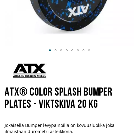
Hoppa
till
början
av
bildgalleriet
ATX® Color Splash Bumper
Plates - Viktskiva 20 kg
Jokaisella Bumper levypainoilla on kovuusluokka joka
ilmaistaan durometri asteikkona.