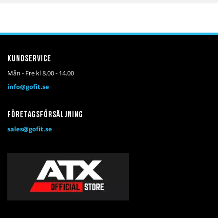
i
i
i
i
önskelista
jämför
önskelista
jämför
Kundservice
Mån - Fre kl 8.00 - 14.00
info@gofit.se
Företagsförsäljning
sales@gofit.se