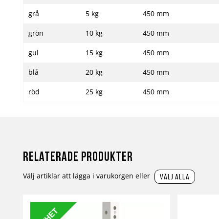
grå
5 kg
450 mm
grön
10 kg
450 mm
gul
15 kg
450 mm
blå
20 kg
450 mm
röd
25 kg
450 mm
Relaterade produkter
Välj artiklar att lägga i varukorgen eller
välj alla