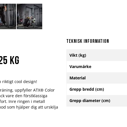
Teknisk information
Mer
Vikt (kg)
information
25 kg
Varumärke
Material
riktigt cool design!
Grepp bredd (cm)
 träning, uppfyller ATX® Color
ck vare den förstklassiga
Grepp diameter (cm)
rt. Inre ringen i metall
od som hjälper dig att urskilja