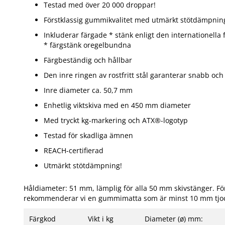
Testad med över 20 000 droppar!
Förstklassig gummikvalitet med utmärkt stötdämpnin
Inkluderar färgade * stänk enligt den internationella
* färgstänk oregelbundna
Färgbeständig och hållbar
Den inre ringen av rostfritt stål garanterar snabb oc
Inre diameter ca. 50,7 mm
Enhetlig viktskiva med en 450 mm diameter
Med tryckt kg-markering och ATX®-logotyp
Testad för skadliga ämnen
REACH-certifierad
Utmärkt stötdämpning!
Håldiameter: 51 mm, lämplig för alla 50 mm skivstänger. För
rekommenderar vi en gummimatta som är minst 10 mm tjo
Färgkod
Vikt i kg
Diameter (ø) mm: