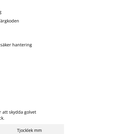
g
 färgkoden
h säker hantering
 att skydda golvet
ck.
Tjocklek mm