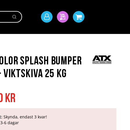
Sök
Mitt
Min offert
Min kundvagn
konto
olor Splash Bumper
- Viktskiva 25 kg
0 kr
t:
Skynda, endast 3 kvar!
3-6 dagar