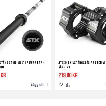
stång Camo Multi Power Bar -
ATX® Skivstångslås Pro 50mm
id)
Säkring
 kr
219,00 kr
Lägg till
Lägg
Lägg
till
till
i
i