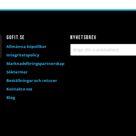
a
ör
önskelista
jämför
Gofit.se
Nyhetsbrev
Allmänna köpvillkor
Integritetspolicy
Marknadsföringspartnerskap
Söktermer
Beställningar och returer
Kontakta oss
Blog