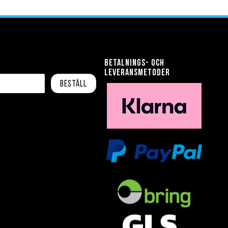
önskelista
jämför
Betalnings- och
leveransmetoder
Beställ