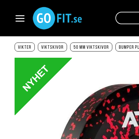
Hoppa
till
innehållet
Växla
Nav
Vikter
Viktskivor
50 mm viktskivor
Bumper Pl
Hoppa
till
slutet
av
bildgalleriet