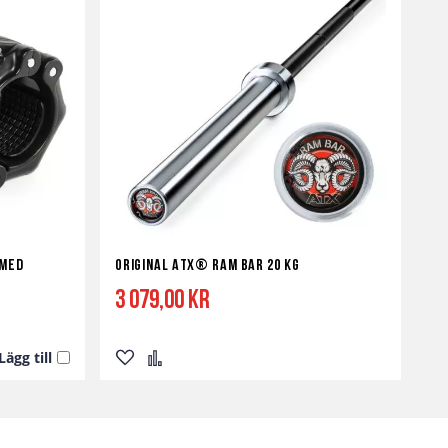
 med
Original ATX® RAM BAR 20 kg
3 079,00 kr
Lägg till
Lägg
Lägg
till
till
i
i