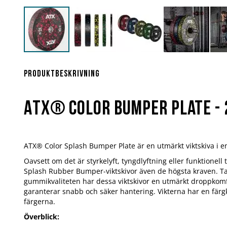
Hoppa
till
början
Produktbeskrivning
av
bildgalleriet
ATX® Color Bumper Plate - 
ATX® Color Splash Bumper Plate är en utmärkt viktskiva i en 
Oavsett om det är styrkelyft, tyngdlyftning eller funktionell
Splash Rubber Bumper-viktskivor även de högsta kraven. Ta
gummikvaliteten har dessa viktskivor en utmärkt droppkomfo
garanterar snabb och säker hantering. Vikterna har en färgk
färgerna.
Överblick: