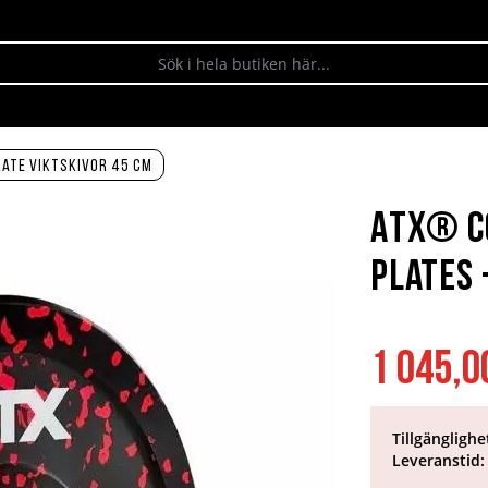
ate viktskivor 45 cm
ATX® C
Plates 
1 045,0
Tillgänglighe
Leveranstid: