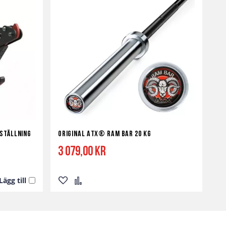
ställning
Original ATX® RAM BAR 20 kg
3 079,00 kr
Lägg till
Lägg
Lägg
till
till
i
i