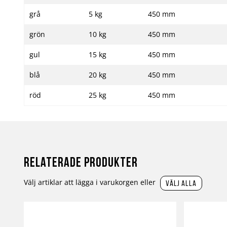
grå
5 kg
450 mm
grön
10 kg
450 mm
gul
15 kg
450 mm
blå
20 kg
450 mm
röd
25 kg
450 mm
Relaterade produkter
Välj artiklar att lägga i varukorgen eller
välj alla