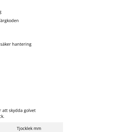
g
 färgkoden
h säker hantering
 att skydda golvet
ck.
Tjocklek mm