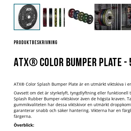
Hoppa
till
början
Produktbeskrivning
av
bildgalleriet
ATX® Color Bumper Plate - 
ATX® Color Splash Bumper Plate är en utmärkt viktskiva i en 
Oavsett om det är styrkelyft, tyngdlyftning eller funktionell
Splash Rubber Bumper-viktskivor även de högsta kraven. Ta
gummikvaliteten har dessa viktskivor en utmärkt droppkomfo
garanterar snabb och säker hantering. Vikterna har en färgk
färgerna.
Överblick: