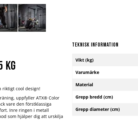
Teknisk information
Mer
Vikt (kg)
information
5 kg
Varumärke
Material
riktigt cool design!
Grepp bredd (cm)
 träning, uppfyller ATX® Color
ck vare den förstklassiga
Grepp diameter (cm)
rt. Inre ringen i metall
od som hjälper dig att urskilja