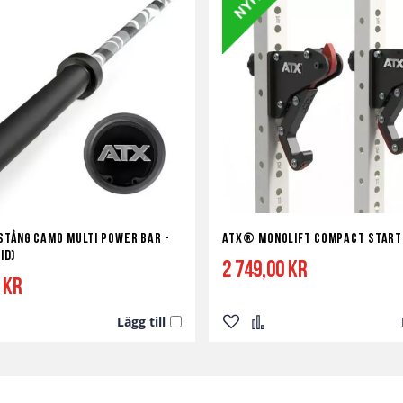
stång Camo Multi Power Bar -
ATX® Monolift Compact Start
id)
2 749,00 kr
 kr
Lägg till
Lägg
Lägg
till
till
i
i