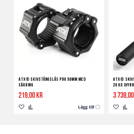
ATX® Skivstångslås Pro 50mm med
ATX® Skiv
Säkring
20 kg (Hybr
219,00 kr
3 739,00
Lägg till
Lägg
Lägg
Lägg
Lägg
till
till
till
till
i
i
i
i