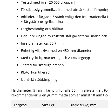
Testad med över 20 000 droppar!
Förstklassig gummikvalitet med utmärkt stötdämpnin
Inkluderar färgade * stänk enligt den internationella
* färgstänk oregelbundna
Färgbeständig och hållbar
Den inre ringen av rostfritt stål garanterar snabb oc
Inre diameter ca. 50,7 mm
Enhetlig viktskiva med en 450 mm diameter
Med tryckt kg-markering och ATX®-logotyp
Testad för skadliga ämnen
REACH-certifierad
Utmärkt stötdämpning!
Håldiameter: 51 mm, lämplig för alla 50 mm skivstänger. För
rekommenderar vi en gummimatta som är minst 10 mm tjo
Färgkod
Vikt i kg
Diameter (ø) mm: