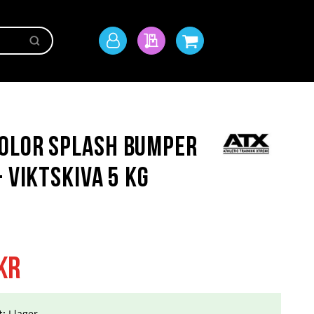
Sök
Mitt
Min offert
Min kundvagn
konto
olor Splash Bumper
- Viktskiva 5 kg
kr
t:
I lager