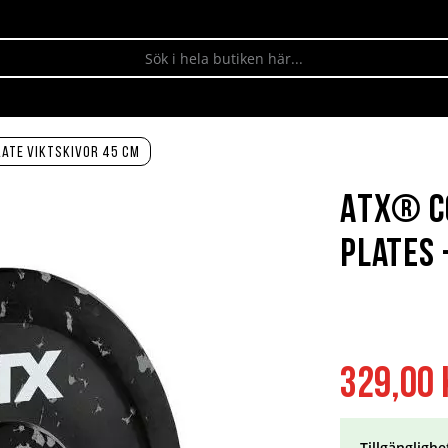
ate viktskivor 45 cm
ATX® C
Plates 
329,00 
Tillgänglighe