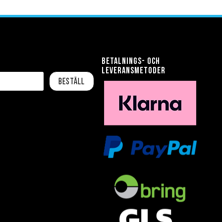
önskelista
jämför
Betalnings- och
leveransmetoder
Beställ