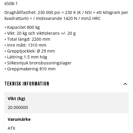
6508-1
Draghållfasthet: 230 000 psi = 230 K (K / NSI = ett kilogram per
kvadrattum) = / motsvarande 1420 N / mm2 HRC
• Kapacitet 800 kg
• Vikt: 20 kg och vikttolerans +/- 20 g
• Total längd: 2200 mm
• Inre mått: 1310 mm
• Grepptjocklek: Ø 29 mm
• Lättring 1,5 mm hög
• Silkesmjuk bronsbussningslager
• Greppmakering 810 mm
Teknisk information
Mer
Vikt (kg)
information
20.000000
Varumärke
ATX