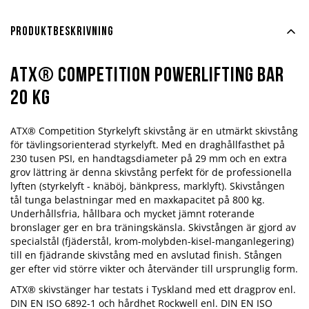
Produktbeskrivning
ATX® Competition Powerlifting Bar
20 kg
ATX® Competition Styrkelyft skivstång är en utmärkt skivstång
för tävlingsorienterad styrkelyft. Med en draghållfasthet på
230 tusen PSI, en handtagsdiameter på 29 mm och en extra
grov lättring är denna skivstång perfekt för de professionella
lyften (styrkelyft - knäböj, bänkpress, marklyft). Skivstången
tål tunga belastningar med en maxkapacitet på 800 kg.
Underhållsfria, hållbara och mycket jämnt roterande
bronslager ger en bra träningskänsla. Skivstången är gjord av
specialstål (fjäderstål, krom-molybden-kisel-manganlegering)
till en fjädrande skivstång med en avslutad finish. Stången
ger efter vid större vikter och återvänder till ursprunglig form.
ATX® skivstänger har testats i Tyskland med ett dragprov enl.
DIN EN ISO 6892-1 och hårdhet Rockwell enl. DIN EN ISO