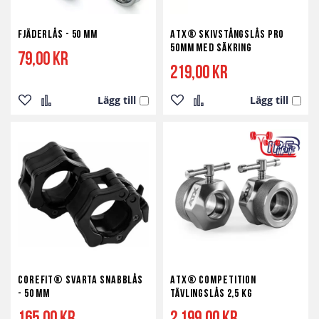
Fjäderlås - 50 mm
ATX® Skivstångslås Pro
50mm med Säkring
79,00 kr
219,00 kr
Lägg till
Lägg till
Lägg
Lägg
Lägg
Lägg
till
till
till
till
i
i
i
i
önskelista
jämför
önskelista
jämför
Corefit® Svarta Snabblås
ATX® Competition
- 50 mm
Tävlingslås 2,5 kg