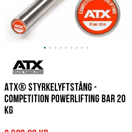
Hoppa
till
början
av
bildgalleriet
ATX® Styrkelyftstång -
Competition Powerlifting Bar 20
kg