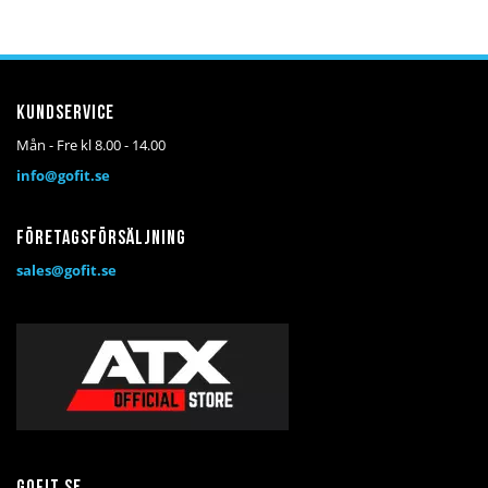
i
i
önskelista
jämför
Kundservice
Mån - Fre kl 8.00 - 14.00
info@gofit.se
Företagsförsäljning
sales@gofit.se