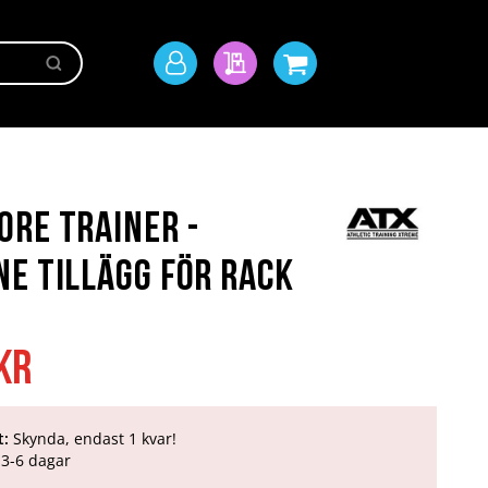
Sök
Mitt
Min offert
Min kundvagn
konto
re Trainer -
e Tillägg för Rack
kr
t:
Skynda, endast 1 kvar!
3-6 dagar