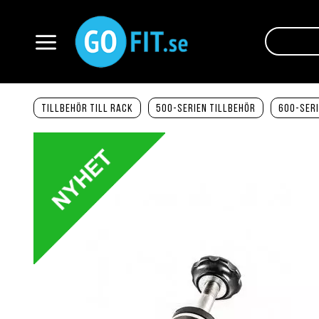
Hoppa
till
innehållet
Växla
Nav
Tillbehör till Rack
500-serien tillbehör
600-seri
Hoppa
till
slutet
av
bildgalleriet