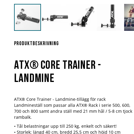
Hoppa
till
början
Produktbeskrivning
av
bildgalleriet
ATX®
Core Trainer -
Landmine
ATX® Core Trainer - Landmine-tillägg för rack
Landmineställ som passar alla ATX® Rack i serie 500, 600,
700 och 800 samt andra ställ med 21 mm hål / 5-8 cm tjock
rambalk.
• Tål belastningar upp till 250 kg, enkelt och säkert!
• Storlek: längd 40 cm, bredd 25,5 cm och höjd 10 cm