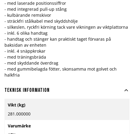
- med laserade positionssiffror
- med integrerad pull-up stång
- kulbärande remskivor
- sträckfri stålkabel med skyddshölje
- silkeslen, ryckfri körning tack vare vikningen av viktplattorna
- inkl. 6 olika handtag
- handtag och stänger kan praktiskt taget förvaras på
baksidan av enheten
- inkl. 4 snäppkrokar
- med träningsbräda
- med skyddande överdrag
- med gummibelagda fötter, skonsamma mot golvet och
halkfria
Teknisk information
Mer
Vikt (kg)
information
281.000000
Varumärke