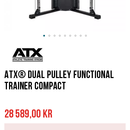
Hoppa
till
början
av
bildgalleriet
ATX® Dual Pulley Functional
Trainer Compact
28 589,00 kr