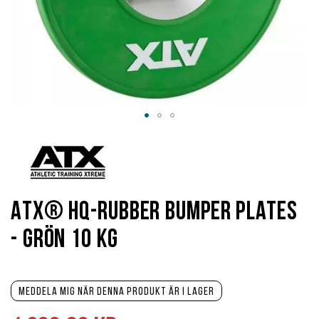
Hoppa
till
början
av
bildgalleriet
ATX® HQ-Rubber Bumper Plates
- Grön 10 kg
Meddela mig när denna produkt är i lager