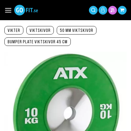
Hoppa
till
Växla
Mitt
innehållet
Sök
Min offer
Min 
Nav
konto
Vikter
Viktskivor
50 mm viktskivor
Bumper Plate viktskivor 45 cm
Hoppa
till
slutet
av
bildgalleriet