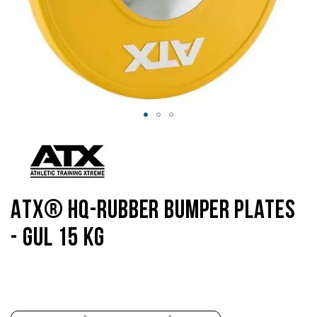
Hoppa
till
början
av
bildgalleriet
ATX® HQ-Rubber Bumper Plates
- Gul 15 kg