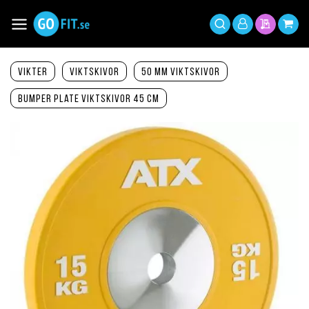
Hoppa
till
Växla
Mitt
innehållet
Sök
Min offer
Min 
Nav
konto
Vikter
Viktskivor
50 mm viktskivor
Bumper Plate viktskivor 45 cm
Hoppa
till
slutet
av
bildgalleriet