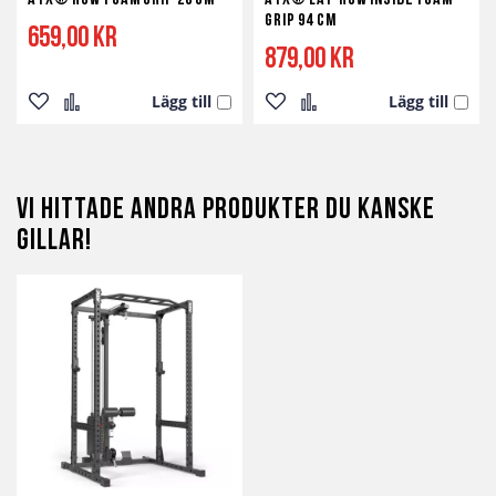
ATX® Row Foam Grip 20 cm
ATX® Lat-Row Inside Foam
Grip 94 cm
659,00 kr
879,00 kr
Lägg till
Lägg till
Lägg
Lägg
Lägg
Lägg
till
till
till
till
i
i
i
i
Vi hittade andra produkter du kanske
önskelista
jämför
önskelista
jämför
gillar!