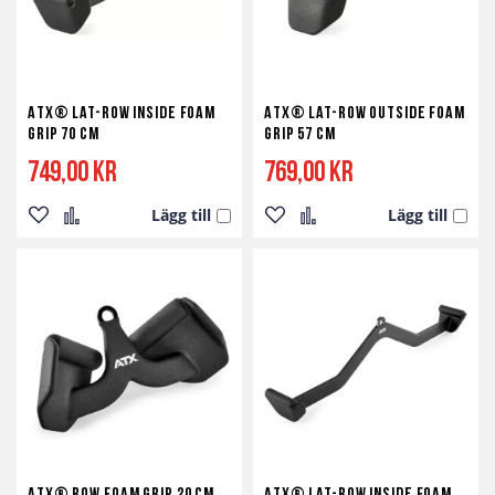
ATX® Lat-Row Inside Foam
ATX® Lat-Row Outside Foam
Grip 70 cm
Grip 57 cm
749,00 kr
769,00 kr
Lägg till
Lägg till
Lägg
Lägg
Lägg
Lägg
till
till
till
till
i
i
i
i
önskelista
jämför
önskelista
jämför