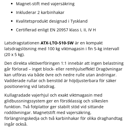
Magnet-stift med vajersäkring
Inkluderar 2 karbinhakar
Kvalitetsprodukt designad i Tyskland
Certifierad enligt EN 20957 klass I, II, IV H
Latsdragstationen
ATX-LTO-510-SW
är en kompakt
latsdragslösning med 100 kg viktmagasin i fin 5-kg intervall
(20 x 5 kg).
Den direkta viktöverföringen 1:1 innebär att ingen belastning
går förlorad – inget block- eller remhjulseffekt! Dragövningar
kan utföras via både övre och nedre rulle utan ändringar.
Vadderade rullar och benstöd är höjdjusterbara för säker
positionering vid latsdrag.
Kullagradade vajerhjul och exakt viktmagasin med
glidbussningssystem ger en förstklassig och silkeslen
funktion. Två fotplattor ger stabilt stöd vid sittande
roddövningar. Magnetstift med vajersäkring,
förlängningskedja och två karbinhakar för olika draghandtag
ingår också.