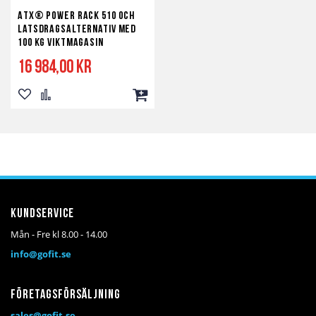
ATX® Power Rack 510 och
latsdragsalternativ med
100 kg Viktmagasin
16 984,00 kr
Lägg
Lägg
Lägg
till
till
till
i
i
i
önskelista
jämför
kundvagn
Kundservice
Mån - Fre kl 8.00 - 14.00
info@gofit.se
Företagsförsäljning
sales@gofit.se