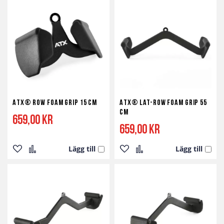
i
i
i
i
önskelista
jämför
önskelista
jämför
ATX® Row Foam Grip 15 cm
ATX® Lat-Row Foam Grip 55
cm
659,00 kr
659,00 kr
Lägg till
Lägg till
Lägg
Lägg
Lägg
Lägg
till
till
till
till
i
i
i
i
önskelista
jämför
önskelista
jämför