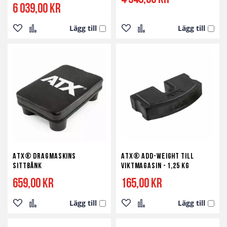
6 039,00 kr
Lägg till
Lägg till
Lägg
Lägg
Lägg
Lägg
till
till
till
till
i
i
i
i
önskelista
jämför
önskelista
jämför
ATX® Dragmaskins
ATX® Add-Weight till
Sittbänk
Viktmagasin - 1,25 kg
659,00 kr
165,00 kr
Lägg till
Lägg till
Lägg
Lägg
Lägg
Lägg
till
till
till
till