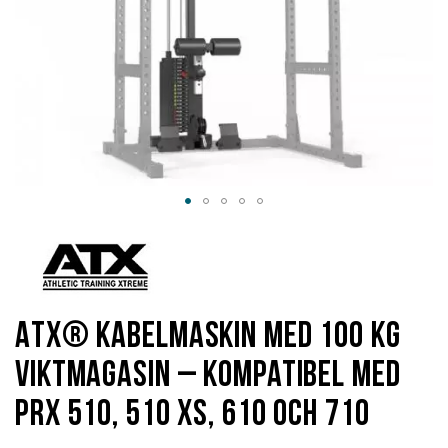
Hoppa
till
början
av
bildgalleriet
ATX® Kabelmaskin med 100 kg
viktmagasin – kompatibel med
PRX 510, 510 XS, 610 och 710