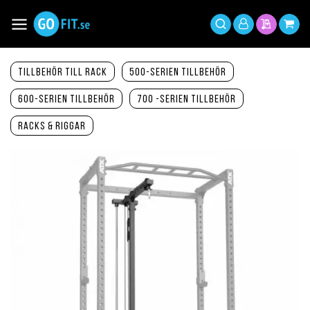
Hoppa
till
Växla
Mitt
innehållet
Sök
Min offer
Min 
Nav
konto
Tillbehör till Rack
500-serien tillbehör
600-serien tillbehör
700 -serien tillbehör
Racks & Riggar
Hoppa
till
slutet
av
bildgalleriet