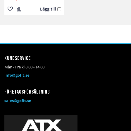
Lägg till
Lägg
Lägg
till
till
i
i
önskelista
jämför
Kundservice
Mån - Fre kl 8.00 - 14.00
info@gofit.se
Företagsförsäljning
sales@gofit.se