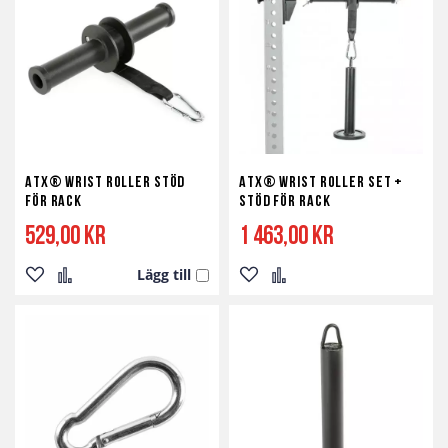
ATX® Wrist Roller Stöd
ATX® Wrist Roller Set +
för Rack
stöd för Rack
529,00 kr
1 463,00 kr
Lägg till
Lägg
Lägg
Lägg
Lägg
till
till
till
till
i
i
i
i
önskelista
jämför
önskelista
jämför