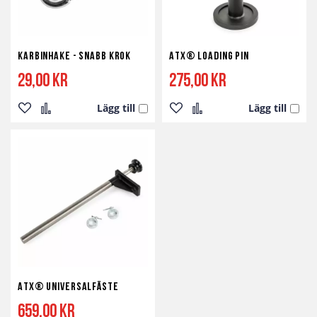
Karbinhake - Snabb Krok
ATX® Loading Pin
29,00 kr
275,00 kr
Lägg till
Lägg till
Lägg
Lägg
Lägg
Lägg
till
till
till
till
i
i
i
i
önskelista
jämför
önskelista
jämför
ATX® Universalfäste
659,00 kr