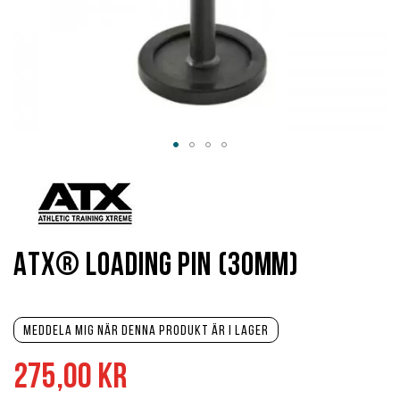
Hoppa
till
början
av
bildgalleriet
ATX® Loading Pin (30mm)
Meddela mig när denna produkt är i lager
275,00 kr