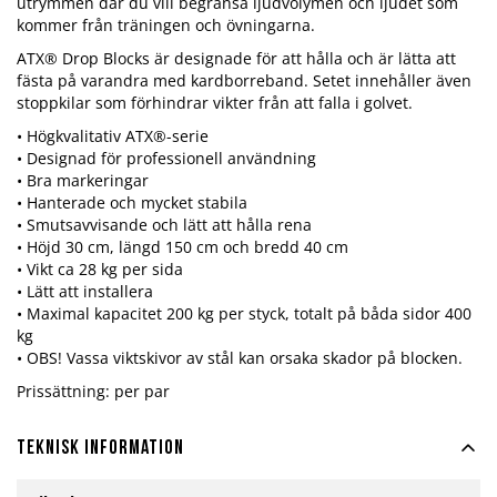
utrymmen där du vill begränsa ljudvolymen och ljudet som
kommer från träningen och övningarna.
ATX® Drop Blocks är designade för att hålla och är lätta att
fästa på varandra med kardborreband. Setet innehåller även
stoppkilar som förhindrar vikter från att falla i golvet.
• Högkvalitativ ATX®-serie
• Designad för professionell användning
• Bra markeringar
• Hanterade och mycket stabila
• Smutsavvisande och lätt att hålla rena
• Höjd 30 cm, längd 150 cm och bredd 40 cm
• Vikt ca 28 kg per sida
• Lätt att installera
• Maximal kapacitet 200 kg per styck, totalt på båda sidor 400
kg
• OBS! Vassa viktskivor av stål kan orsaka skador på blocken.
Prissättning: per par
Teknisk information
Mer