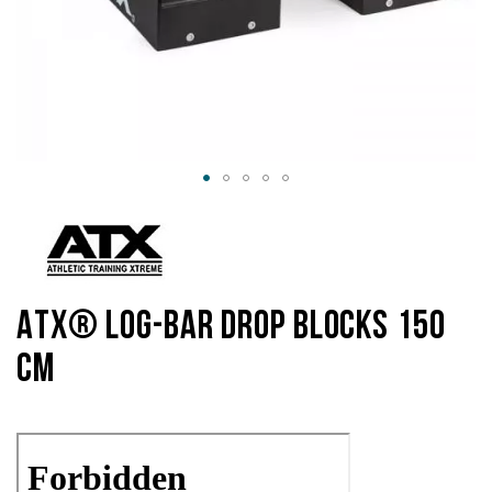
Hoppa
till
början
av
bildgalleriet
ATX® Log-Bar Drop Blocks 150
cm