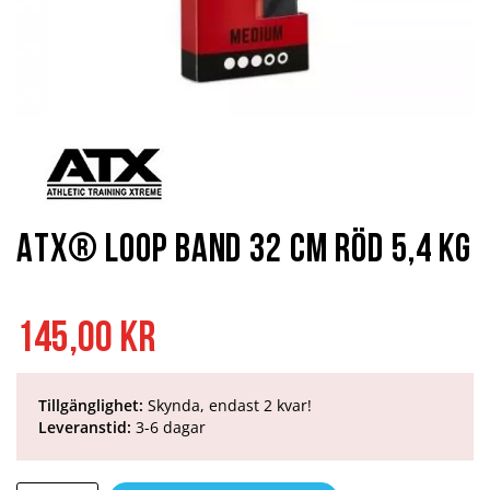
Hoppa
till
början
av
bildgalleriet
ATX® Loop Band 32 cm röd 5,4 kg
145,00 kr
Tillgänglighet:
Skynda, endast 2 kvar!
Leveranstid:
3-6 dagar