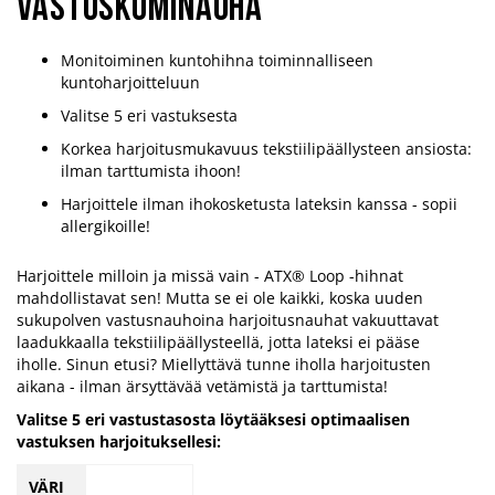
vastuskuminauha
Monitoiminen kuntohihna toiminnalliseen
kuntoharjoitteluun
Valitse 5 eri vastuksesta
Korkea harjoitusmukavuus tekstiilipäällysteen ansiosta:
ilman tarttumista ihoon!
Harjoittele ilman ihokosketusta lateksin kanssa - sopii
allergikoille!
Harjoittele milloin ja missä vain - ATX® Loop -hihnat
mahdollistavat sen! Mutta se ei ole kaikki, koska uuden
sukupolven vastusnauhoina harjoitusnauhat vakuuttavat
laadukkaalla tekstiilipäällysteellä, jotta lateksi ei pääse
iholle. Sinun etusi? Miellyttävä tunne iholla harjoitusten
aikana - ilman ärsyttävää vetämistä ja tarttumista!
Valitse 5 eri vastustasosta löytääksesi optimaalisen
vastuksen harjoituksellesi:
VÄRI