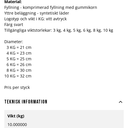
Material:
Fyllning - komprimerad fyllning med gummikorn
Yttre beläggning - syntetiskt läder
Logotyp och vikt i KG: vitt avtryck
Färg svart
Tillgängliga viktstorlekar: 3 kg, 4 kg, 5 kg, 6 kg, 8 kg, 10 kg
Diameter:
3 KG = 21 cm
4 KG = 23 cm
5 KG = 25 cm
6 KG = 26 cm
8 KG = 30 cm
10 KG = 32 cm
Pris per styck
Teknisk information
Mer
Vikt (kg)
information
10.000000