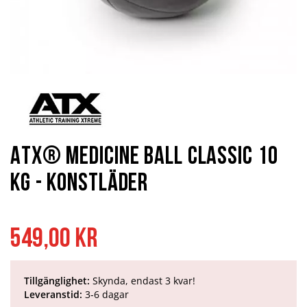
Hoppa
till
början
av
bildgalleriet
ATX® Medicine Ball Classic 10
kg - Konstläder
549,00 kr
Tillgänglighet:
Skynda, endast 3 kvar!
Leveranstid:
3-6 dagar