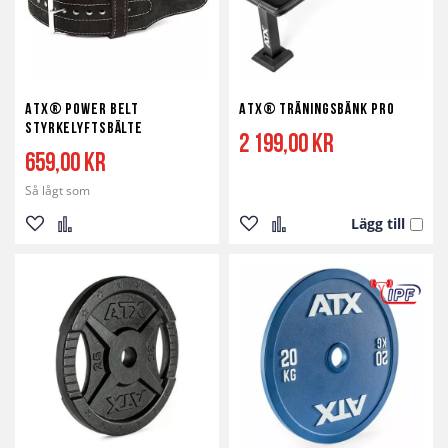
ATX® Power Belt
ATX® Träningsbänk Pro
Styrkelyftsbälte
2 199,00 kr
659,00 kr
Så lågt som
Lägg till
Lägg
Lägg
Lägg
Lägg
till
till
till
till
i
i
i
i
önskelista
jämför
önskelista
jämför