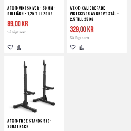
ATX® Viktskivor - 50 mm -
ATX® Kalibrerade
Gjutjärn - 1,25 till 20 kg
Viktskivor av Grovt Stål -
2,5 till 25 kg
89,00 kr
329,00 kr
Så lågt som
Så lågt som
Lägg
Lägg
Lägg
Lägg
till
till
till
till
i
i
i
i
önskelista
jämför
önskelista
jämför
ATX® Free Stands 510 -
Squat rack