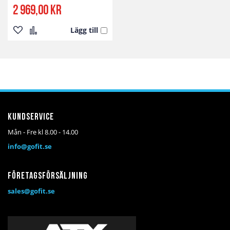
2 969,00 kr
Lägg till
Lägg
Lägg
till
till
i
i
önskelista
jämför
Kundservice
Mån - Fre kl 8.00 - 14.00
info@gofit.se
Företagsförsäljning
sales@gofit.se