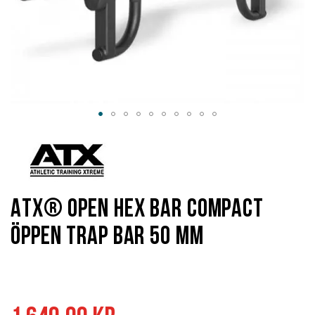
Hoppa
till
början
av
bildgalleriet
ATX® Open Hex Bar Compact
öppen Trap Bar 50 mm