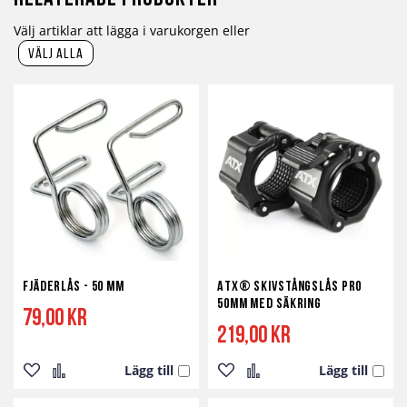
Välj artiklar att lägga i varukorgen eller
välj alla
Fjäderlås - 50 mm
ATX® Skivstångslås Pro
50mm med Säkring
79,00 kr
219,00 kr
Lägg till
Lägg till
Lägg
Lägg
Lägg
Lägg