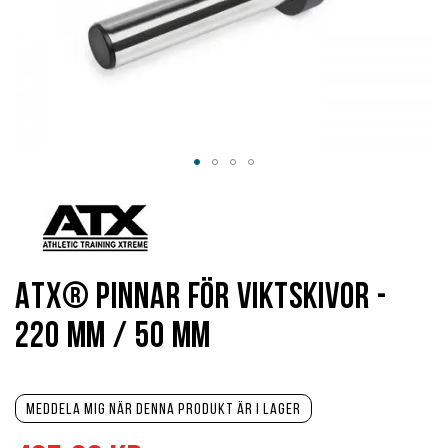
Hoppa
till
början
av
bildgalleriet
ATX® Pinnar För Viktskivor -
220 mm / 50 mm
Meddela mig när denna produkt är i lager