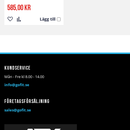
585,00 kr
Lägg till
Lägg
Lägg
till
till
i
i
önskelista
jämför
Kundservice
Mån - Fre kl 8.00 - 14.00
info@gofit.se
Företagsförsäljning
sales@gofit.se