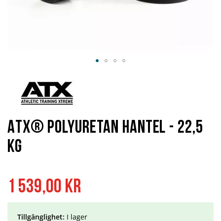
Hoppa
till
början
av
bildgalleriet
ATX® Polyuretan Hantel - 22,5
kg
1 539,00 kr
Tillgänglighet:
I lager