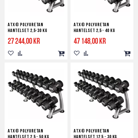
ATX® Polyuretan
ATX® Polyuretan
Hantelset 2,5-30 kg
Hantelset 2,5 - 40 kg
27 244,00 kr
47 148,00 kr
Lägg
Lägg
Lägg
Lägg
Lägg
Lägg
till
till
till
till
till
till
i
i
i
i
i
i
önskelista
jämför
kundvagn
önskelista
jämför
kundv
ATX® Polyuretan
ATX® Polyuretan
Hantelset 2,5 - 50 kg
Hantelset 12,5 - 30 kg