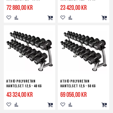
72 880,00 kr
23 420,00 kr
Lägg
Lägg
Lägg
Lägg
Lägg
Lägg
till
till
till
till
till
till
i
i
i
i
i
i
önskelista
jämför
kundvagn
önskelista
jämför
kundv
ATX® Polyuretan
ATX® Polyuretan
Hantelset 12,5 - 40 kg
Hantelset 12,5 - 50 kg
43 324,00 kr
69 056,00 kr
Lägg
Lägg
Lägg
Lägg
Lägg
Lägg