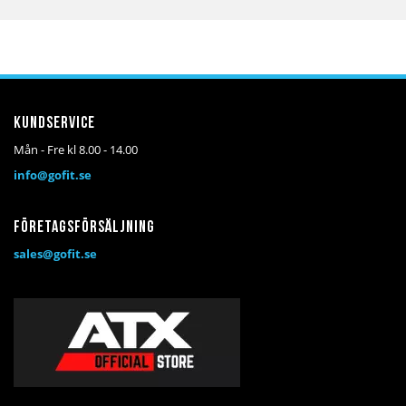
till
till
till
till
till
till
i
i
i
i
i
i
önskelista
jämför
kundvagn
önskelista
jämför
kundv
Kundservice
Mån - Fre kl 8.00 - 14.00
info@gofit.se
Företagsförsäljning
sales@gofit.se