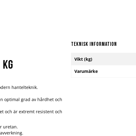
Teknisk information
Mer
Vikt (kg)
information
 kg
Varumärke
dern hantelteknik.
en optimal grad av hårdhet och
t och är extremt resistent och
r uretan.
gavverkning.