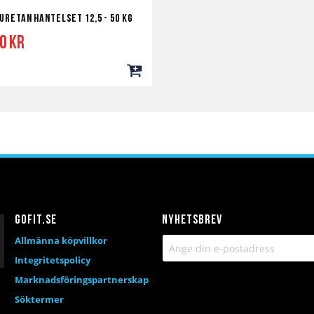
retan Hantelset 12,5 - 50 kg
00 kr
Lägg
till
i
a
ör
kundvagn
Gofit.se
Nyhetsbrev
Allmänna köpvillkor
Integritetspolicy
Marknadsföringspartnerskap
Söktermer