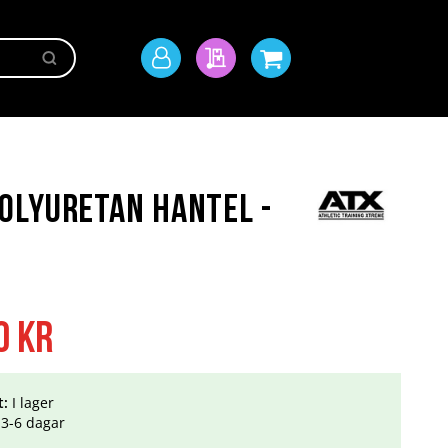
Sök
Mitt
Min offert
Min kundvagn
konto
olyuretan Hantel -
0 kr
t:
I lager
3-6 dagar