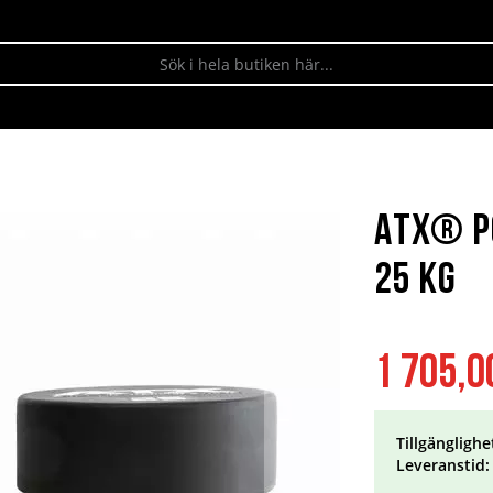
ATX® P
25 kg
1 705,0
Tillgänglighe
Leveranstid: