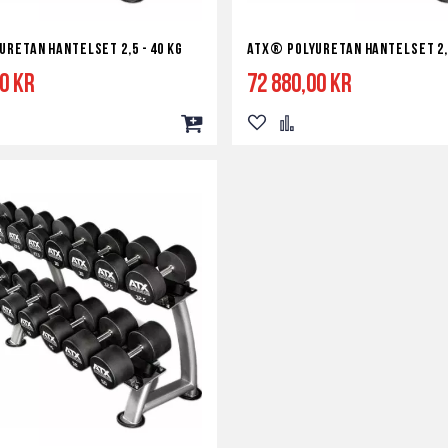
retan Hantelset 2,5 - 40 kg
ATX® Polyuretan Hantelset 2,5
00 kr
72 880,00 kr
Lägg
Lägg
Lägg
till
till
till
i
i
i
a
ör
kundvagn
önskelista
jämför