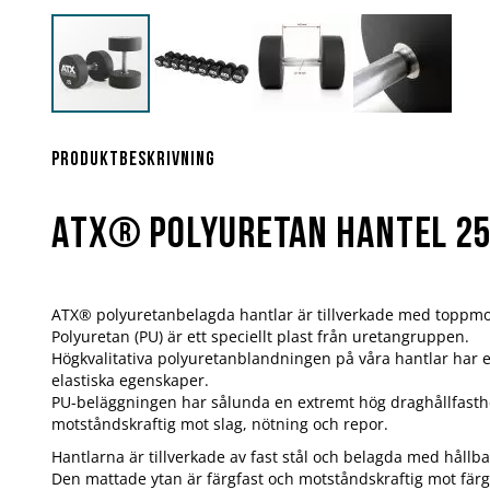
Hoppa
till
början
Produktbeskrivning
av
bildgalleriet
ATX® Polyuretan hantel 25
ATX® polyuretanbelagda hantlar är tillverkade med toppmo
Polyuretan (PU) är ett speciellt plast från uretangruppen.
Högkvalitativa polyuretanblandningen på våra hantlar har 
elastiska egenskaper.
PU-beläggningen har sålunda en extremt hög draghållfasthe
motståndskraftig mot slag, nötning och repor.
Hantlarna är tillverkade av fast stål och belagda med hållba
Den mattade ytan är färgfast och motståndskraftig mot fär