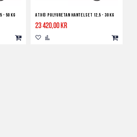
 - 50 kg
ATX® Polyuretan Hantelset 12,5 - 30 kg
23 420,00 kr
Lägg
Lägg
Lägg
Lägg
till
till
till
till
i
i
i
i
kundvagn
önskelista
jämför
kundvagn