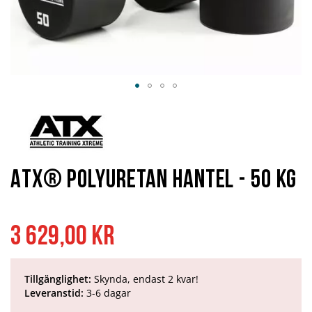
Hoppa
till
början
av
bildgalleriet
ATX® Polyuretan Hantel - 50 kg
3 629,00 kr
Tillgänglighet:
Skynda, endast 2 kvar!
Leveranstid:
3-6 dagar