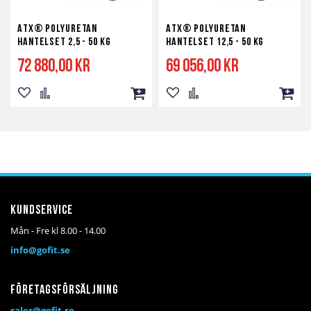
ATX® Polyuretan
ATX® Polyuretan
Hantelset 2,5 - 50 kg
Hantelset 12,5 - 50 kg
72 880,00 kr
69 056,00 kr
Lägg
Lägg
Lägg
Lägg
Lägg
Lägg
till
till
till
till
till
till
i
i
i
i
i
i
önskelista
jämför
kundvagn
önskelista
jämför
kundv
Kundservice
Mån - Fre kl 8.00 - 14.00
info@gofit.se
Företagsförsäljning
sales@gofit.se