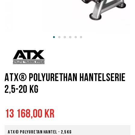
Hoppa
till
början
av
bildgalleriet
ATX® Polyurethan Hantelserie
2,5-20 kg
13 168,00 kr
ATX® Polyuretan hantel - 2,5 kg