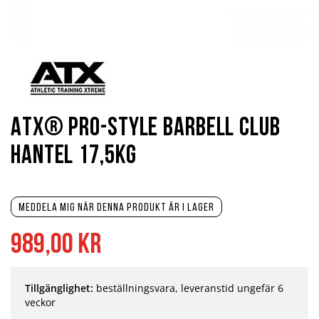
Hoppa
till
början
av
bildgalleriet
ATX® PRO-Style Barbell Club
hantel 17,5kg
Meddela mig när denna produkt är i lager
989,00 kr
Tillgänglighet:
beställningsvara, leveranstid ungefär 6
veckor