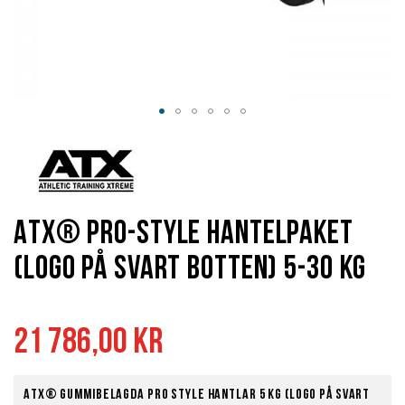
Hoppa
till
början
av
bildgalleriet
ATX® PRO-Style hantelpaket
(Logo på svart botten) 5-30 kg
21 786,00 kr
ATX® Gummibelagda Pro Style Hantlar 5 kg (Logo på svart