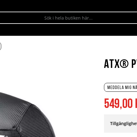
ATX® PV
Meddela mig nä
549,00 
Tillgänglighe