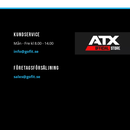
Kundservice
Mån - Fre kl 8.00 - 14.00
info@gofit.se
Företagsförsäljning
sales@gofit.se