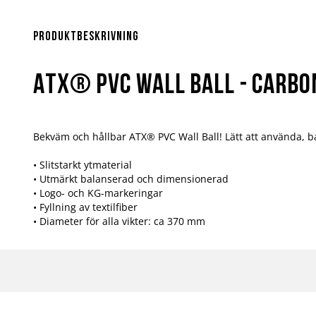
Hoppa
till
början
Produktbeskrivning
av
bildgalleriet
ATX® PVC Wall Ball - Carbo
Bekväm och hållbar ATX® PVC Wall Ball! Lätt att använda, b
• Slitstarkt ytmaterial
• Utmärkt balanserad och dimensionerad
• Logo- och KG-markeringar
• Fyllning av textilfiber
• Diameter för alla vikter: ca 370 mm