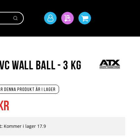
Sök
Mitt
Min offert
Min kundvagn
konto
C Wall Ball - 3 kg
r denna produkt är i lager
kr
t:
Kommer i lager 17.9