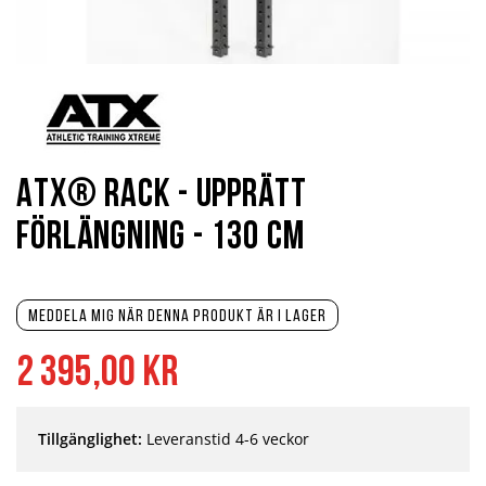
Hoppa
till
början
av
bildgalleriet
ATX® Rack - Upprätt
Förlängning - 130 cm
Meddela mig när denna produkt är i lager
2 395,00 kr
Tillgänglighet:
Leveranstid 4-6 veckor