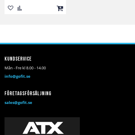
Lägg
Lägg
Lägg
till
till
till
i
i
i
önskelista
jämför
kundvagn
Kundservice
Mån - Fre kl 8.00 - 14.00
info@gofit.se
Företagsförsäljning
sales@gofit.se