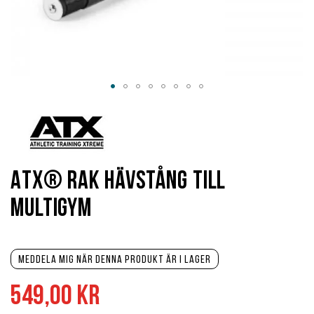
Hoppa
till
början
av
bildgalleriet
ATX® Rak Hävstång till
Multigym
Meddela mig när denna produkt är i lager
549,00 kr