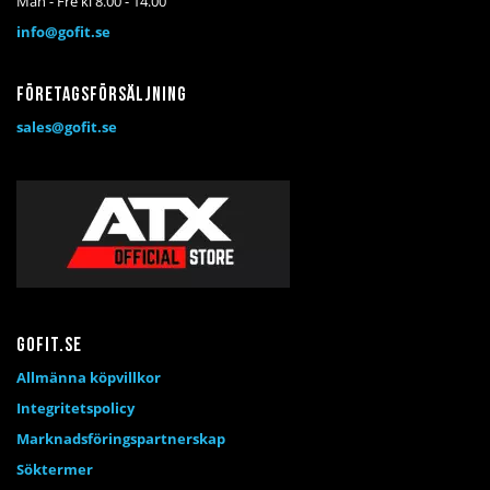
Mån - Fre kl 8.00 - 14.00
info@gofit.se
Företagsförsäljning
sales@gofit.se
Gofit.se
Allmänna köpvillkor
Integritetspolicy
Marknadsföringspartnerskap
Söktermer