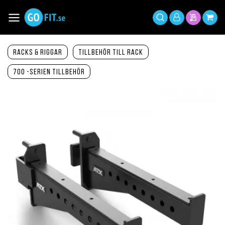
Hoppa
till
Växla
Mitt
innehållet
Sök
Min offer
Min 
Nav
konto
Racks & Riggar
Tillbehör till Rack
700 -serien tillbehör
Hoppa
till
slutet
av
bildgalleriet