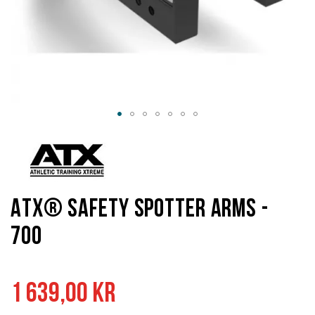
Hoppa
till
början
av
bildgalleriet
ATX® Safety Spotter Arms -
700
1 639,00 kr