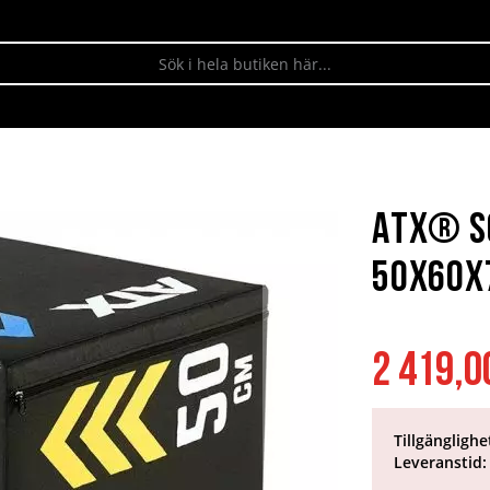
ATX® S
50x60x
2 419,0
Tillgänglighe
Leveranstid: