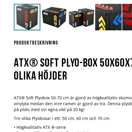
Hoppa
till
början
Produktbeskrivning
av
bildgalleriet
ATX® Soft Plyo-Box 50x60x
olika höjder
ATX® Soft Plyobox 50-70 cm är gjord av högkvalitativ skumv
vinylyta medan den inre ramen är gjord av trä. Denna plyobo
på plats med sin egna vikt på 20 kg!
Tre olika Plyoboxar i ett: 50 cm, 60 cm och 70 cm
• Högkvalitativ ATX ®-serie