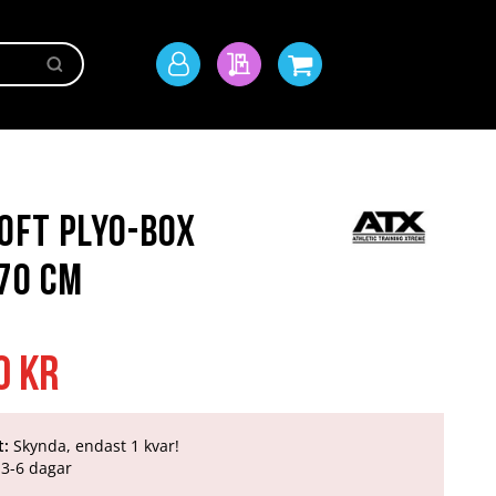
Sök
Mitt
Min offert
Min kundvagn
konto
oft Plyo-Box
70 cm
0 kr
t:
Skynda, endast 1 kvar!
3-6 dagar