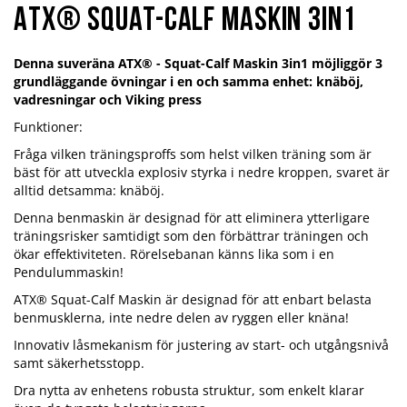
ATX® Squat-Calf Maskin 3in1
Denna suveräna ATX® - Squat-Calf Maskin 3in1 möjliggör 3
grundläggande övningar i en och samma enhet: knäböj,
vadresningar och Viking press
Funktioner:
Fråga vilken träningsproffs som helst vilken träning som är
bäst för att utveckla explosiv styrka i nedre kroppen, svaret är
alltid detsamma: knäböj.
Denna benmaskin är designad för att eliminera ytterligare
träningsrisker samtidigt som den förbättrar träningen och
ökar effektiviteten. Rörelsebanan känns lika som i en
Pendulummaskin!
ATX® Squat-Calf Maskin är designad för att enbart belasta
benmusklerna, inte nedre delen av ryggen eller knäna!
Innovativ låsmekanism för justering av start- och utgångsnivå
samt säkerhetsstopp.
Dra nytta av enhetens robusta struktur, som enkelt klarar