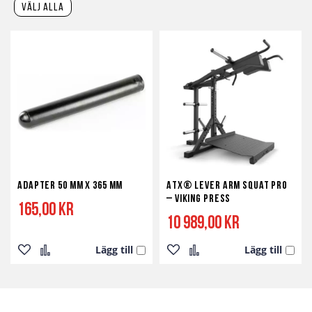
välj alla
Adapter 50 mm x 365 mm
ATX® Lever Arm Squat PRO
– Viking Press
165,00 kr
10 989,00 kr
Lägg till
Lägg till
Lägg
Lägg
Lägg
Lägg
till
till
till
till
i
i
i
i