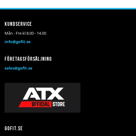
önskelista
jämför
önskelista
jämför
Kundservice
Mån - Fre kl 8.00 - 14.00
info@gofit.se
Företagsförsäljning
sales@gofit.se
Gofit.se