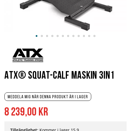
Hoppa
till
början
av
bildgalleriet
ATX® Squat-Calf Maskin 3in1
Meddela mig när denna produkt är i lager
8 239,00 kr
Tillgänglighet:
Kommer i lager 15.9